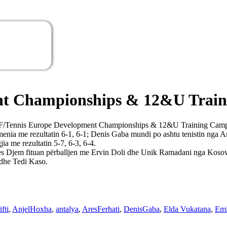
nt Championships & 12&U Traini
ë ‘ITF/Tennis Europe Development Championships & 12&U Training Camp 2
a me rezultatin 6-1, 6-1; Denis Gaba mundi po ashtu tenistin nga Ar
ia me rezultatin 5-7, 6-3, 6-4.
es Djem fituan përballjen me Ervin Doli dhe Unik Ramadani nga Kosova
a dhe Tedi Kaso.
fti
,
AnjelHoxha
,
antalya
,
AresFerhati
,
DenisGaba
,
Elda Vukatana
,
Emi