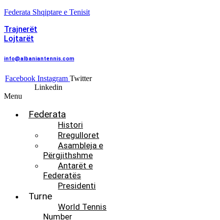
Federata Shqiptare e Tenisit
Trajnerët
Lojtarët
info@albaniantennis.com
Facebook
Instagram
Twitter
Linkedin
Menu
Federata
Histori
Rregulloret
Asambleja e
Përgjithshme
Antarët e
Federatës
Presidenti
Turne
World Tennis
Number