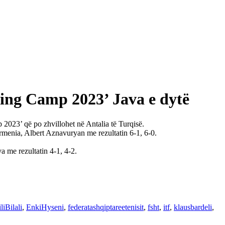
ng Camp 2023’ Java e dytë
023’ që po zhvillohet në Antalia të Turqisë.
menia, Albert Aznavuryan me rezultatin 6-1, 6-0.
 me rezultatin 4-1, 4-2.
liBilali
,
EnkiHyseni
,
federatashqiptareetenisit
,
fsht
,
itf
,
klausbardeli
,