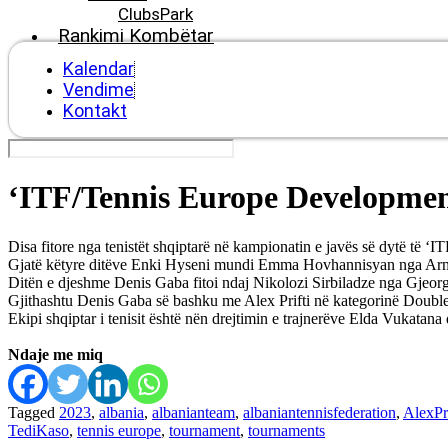
ClubsPark
Rankimi Kombëtar
Kalendar
Vendime
Kontakt
‘ITF/Tennis Europe Developme
Disa fitore nga tenistët shqiptarë në kampionatin e javës së dytë t
Gjatë këtyre ditëve Enki Hyseni mundi Emma Hovhannisyan nga Armeni
Ditën e djeshme Denis Gaba fitoi ndaj Nikolozi Sirbiladze nga Gjeorgj
Gjithashtu Denis Gaba së bashku me Alex Prifti në kategorinë Doubl
Ekipi shqiptar i tenisit është nën drejtimin e trajnerëve Elda Vukatan
Ndaje me miq
Tagged
2023
,
albania
,
albanianteam
,
albaniantennisfederation
,
AlexPri
TediKaso
,
tennis europe
,
tournament
,
tournaments