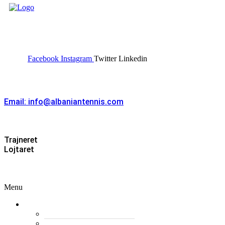
FEDERATA SHQIPTARE E
TENISIT
Facebook
Instagram
Twitter
Linkedin
Kontakt
Email: info@albaniantennis.com
Zona Zyrtare
Trajneret
Lojtaret
Menu
Menu
Federata
Histori
Rregulloret