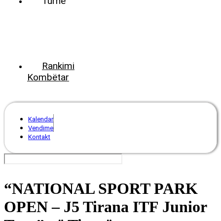
Turne
World
Tennis
Number
ClubsPark
Rankimi
Kombëtar
Kalendar
Vendime
Kontakt
“NATIONAL SPORT PARK
OPEN – J5 Tirana ITF Junior