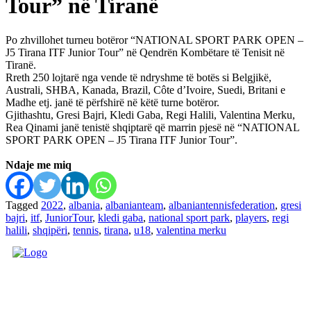
Tour” në Tiranë
Po zhvillohet turneu botëror “NATIONAL SPORT PARK OPEN –
J5 Tirana ITF Junior Tour” në Qendrën Kombëtare të Tenisit në
Tiranë.
Rreth 250 lojtarë nga vende të ndryshme të botës si Belgjikë,
Australi, SHBA, Kanada, Brazil, Côte d’Ivoire, Suedi, Britani e
Madhe etj. janë të përfshirë në këtë turne botëror.
Gjithashtu, Gresi Bajri, Kledi Gaba, Regi Halili, Valentina Merku,
Rea Qinami janë tenistë shqiptarë që marrin pjesë në “NATIONAL
SPORT PARK OPEN – J5 Tirana ITF Junior Tour”.
Ndaje me miq
Tagged
2022
,
albania
,
albanianteam
,
albaniantennisfederation
,
gresi
bajri
,
itf
,
JuniorTour
,
kledi gaba
,
national sport park
,
players
,
regi
halili
,
shqipëri
,
tennis
,
tirana
,
u18
,
valentina merku
FEDERATA SHQIPTARE E
TENISIT