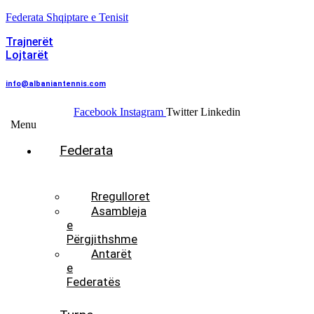
Federata Shqiptare e Tenisit
Trajnerët
Lojtarët
info@albaniantennis.com
Facebook
Instagram
Twitter
Linkedin
Menu
Federata
Histori
Rregulloret
Asambleja
e
Përgjithshme
Antarët
e
Federatës
Presidenti