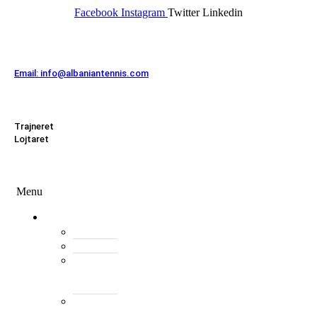
Facebook
Instagram
Twitter
Linkedin
Kontakt
Email: info@albaniantennis.com
Zona Zyrtare
Trajneret
Lojtaret
Menu
Menu
Federata
Histori
Rregulloret
Asambleja
e
Përgjithshme
Antarët
e