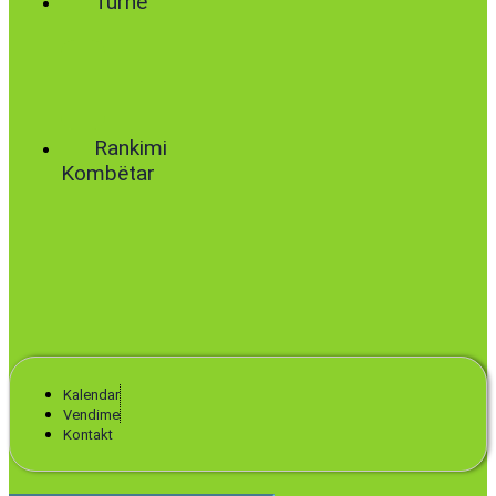
Turne
World
Tennis
Number
ClubsPark
Rankimi
Kombëtar
Kalendar
Vendime
Kontakt