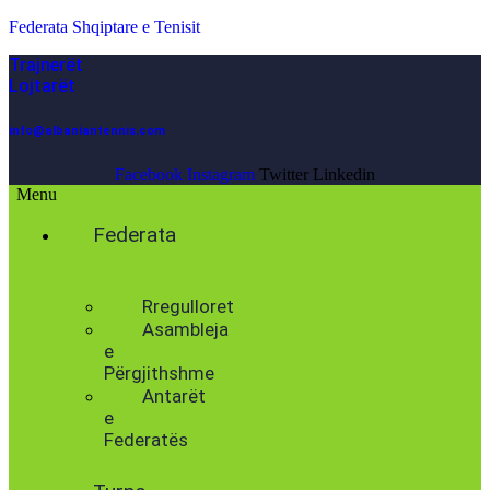
Federata Shqiptare e Tenisit
Trajnerët
Lojtarët
info@albaniantennis.com
Facebook
Instagram
Twitter
Linkedin
Menu
Federata
Histori
Rregulloret
Asambleja
e
Përgjithshme
Antarët
e
Federatës
Presidenti