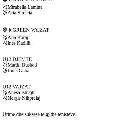
🥇Mirabella Lamina
🥈Aria Simicia
🟢👧GREEN VAJZAT
🥇Ana Boraj
🥈Ines Kadilli
U12 DJEMTE
🥇Martin Bushati
🥈Jonis Gaba
U12 VAJZAT
🥇Anesa Ismajli
🥈Nergis Nikprelaj
Urime dhe suksese të gjithë tenistëve!