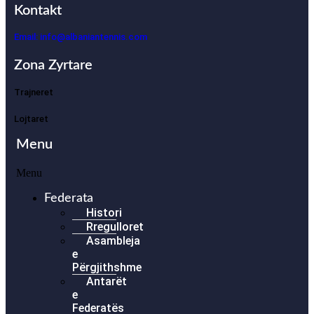
Kontakt
Email: info@albaniantennis.com
Zona Zyrtare
Trajneret
Lojtaret
Menu
Menu
Federata
Histori
Rregulloret
Asambleja
e
Përgjithshme
Antarët
e
Federatës