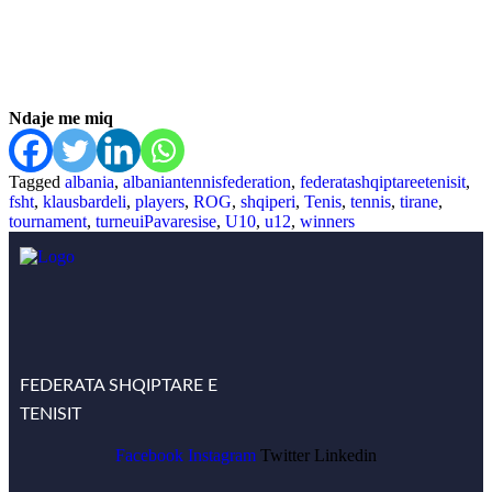
Ndaje me miq
Tagged
albania
,
albaniantennisfederation
,
federatashqiptareetenisit
,
fsht
,
klausbardeli
,
players
,
ROG
,
shqiperi
,
Tenis
,
tennis
,
tirane
,
tournament
,
turneuiPavaresise
,
U10
,
u12
,
winners
FEDERATA SHQIPTARE E
TENISIT
Facebook
Instagram
Twitter
Linkedin