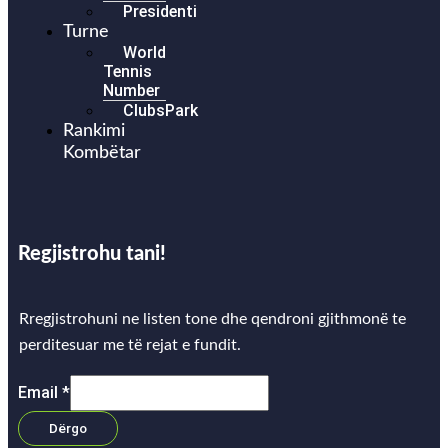
Presidenti
Turne
World
Tennis
Number
ClubsPark
Rankimi
Kombëtar
Regjistrohu tani!
Rregjistrohuni ne listen tone dhe qendroni gjithmonë te
perditesuar me të rejat e fundit.
Email
*
Dërgo