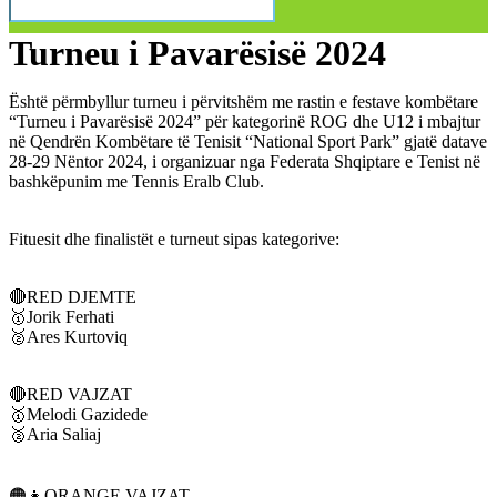
Turneu i Pavarësisë 2024
Është përmbyllur turneu i përvitshëm me rastin e festave kombëtare
“Turneu i Pavarësisë 2024” për kategorinë ROG dhe U12 i mbajtur
në Qendrën Kombëtare të Tenisit “National Sport Park” gjatë datave
28-29 Nëntor 2024, i organizuar nga Federata Shqiptare e Tenist në
bashkëpunim me Tennis Eralb Club.
Fituesit dhe finalistët e turneut sipas kategorive:
🔴RED DJEMTE
🥇Jorik Ferhati
🥈Ares Kurtoviq
🔴RED VAJZAT
🥇Melodi Gazidede
🥈Aria Saliaj
🟠👧ORANGE VAJZAT