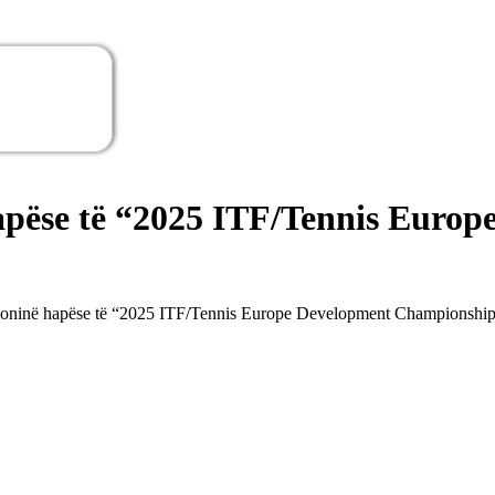
hapëse të “2025 ITF/Tennis Euro
emoninë hapëse të “2025 ITF/Tennis Europe Development Championsh