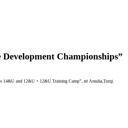
pe Development Championships”
ips 14&U and 12&U + 12&U Training Camp”, në Antalia,Turqi.