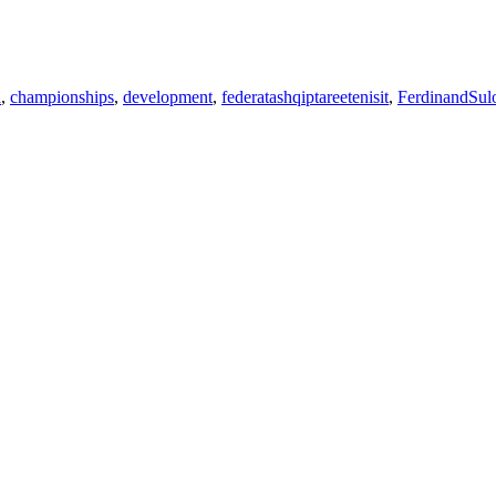
a
,
championships
,
development
,
federatashqiptareetenisit
,
FerdinandSul