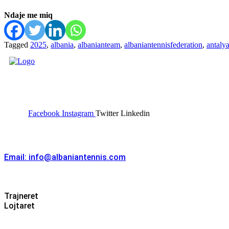
Ndaje me miq
Tagged
2025
,
albania
,
albanianteam
,
albaniantennisfederation
,
antaly
FEDERATA SHQIPTARE E
TENISIT
Facebook
Instagram
Twitter
Linkedin
Kontakt
Email: info@albaniantennis.com
Zona Zyrtare
Trajneret
Lojtaret
Menu