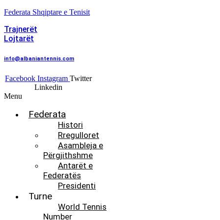
Federata Shqiptare e Tenisit
Trajnerët
Lojtarët
info@albaniantennis.com
Facebook
Instagram
Twitter
Linkedin
Menu
Federata
Histori
Rregulloret
Asambleja e
Përgjithshme
Antarët e
Federatës
Presidenti
Turne
World Tennis
Number