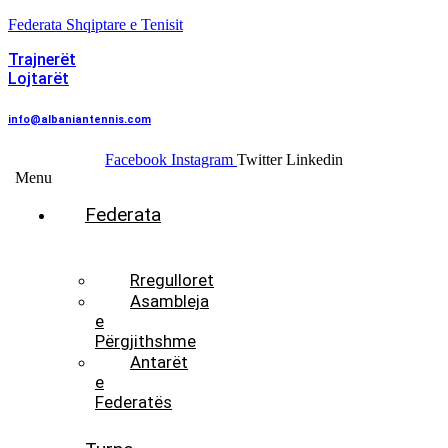
Federata Shqiptare e Tenisit
Trajnerët
Lojtarët
info@albaniantennis.com
Facebook
Instagram
Twitter
Linkedin
Menu
Federata
Histori
Rregulloret
Asambleja
e
Përgjithshme
Antarët
e
Federatës
Presidenti