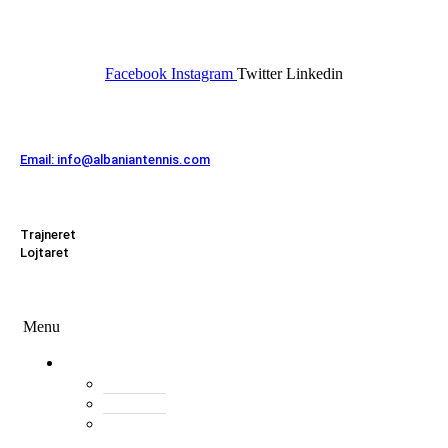
FEDERATA SHQIPTARE E
TENISIT
Facebook
Instagram
Twitter
Linkedin
Kontakt
Email: info@albaniantennis.com
Zona Zyrtare
Trajneret
Lojtaret
Menu
Menu
Federata
Histori
Rregulloret
Asambleja
e