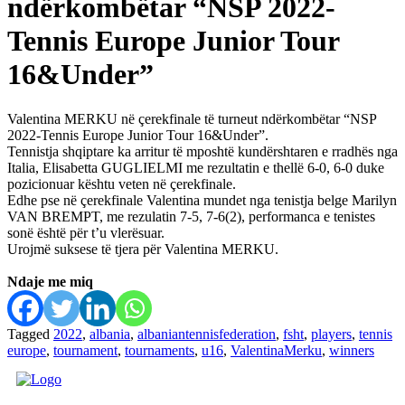
ndërkombëtar “NSP 2022-
Tennis Europe Junior Tour
16&Under”
Valentina MERKU në çerekfinale të turneut ndërkombëtar “NSP
2022-Tennis Europe Junior Tour 16&Under”.
Tennistja shqiptare ka arritur të mposhtë kundërshtaren e rradhës nga
Italia, Elisabetta GUGLIELMI me rezultatin e thellë 6-0, 6-0 duke
pozicionuar kështu veten në çerekfinale.
Edhe pse në çerekfinale Valentina mundet nga tenistja belge Marilyn
VAN BREMPT, me rezulatin 7-5, 7-6(2), performanca e tenistes
sonë është për t’u vlerësuar.
Urojmë suksese të tjera për Valentina MERKU.
Ndaje me miq
Tagged
2022
,
albania
,
albaniantennisfederation
,
fsht
,
players
,
tennis
europe
,
tournament
,
tournaments
,
u16
,
ValentinaMerku
,
winners