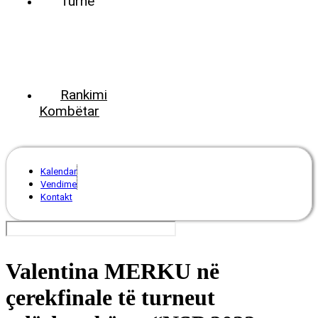
Turne
World
Tennis
Number
ClubsPark
Rankimi
Kombëtar
Kalendar
Vendime
Kontakt
Valentina MERKU në
çerekfinale të turneut