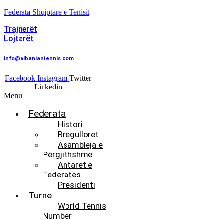
Federata Shqiptare e Tenisit
Trajnerët
Lojtarët
info@albaniantennis.com
Facebook
Instagram
Twitter
Linkedin
Menu
Federata
Histori
Rregulloret
Asambleja e
Përgjithshme
Antarët e
Federatës
Presidenti
Turne
World Tennis
Number