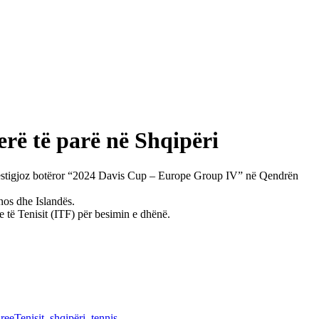
rë të parë në Shqipëri
 prestigjoz botëror “2024 Davis Cup – Europe Group IV” në Qendrën
nos dhe Islandës.
 të Tenisit (ITF) për besimin e dhënë.
eeTenisit
,
shqipëri
,
tennis