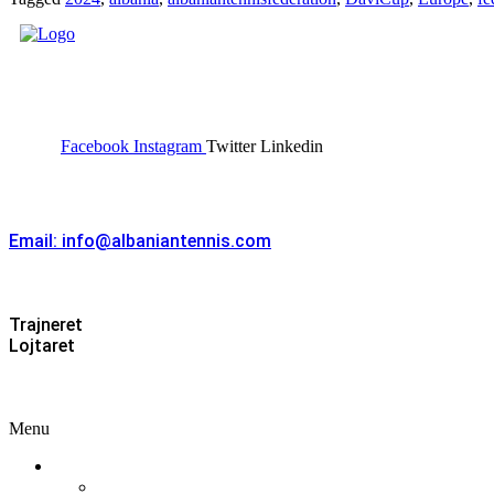
FEDERATA SHQIPTARE E
TENISIT
Facebook
Instagram
Twitter
Linkedin
Kontakt
Email: info@albaniantennis.com
Zona Zyrtare
Trajneret
Lojtaret
Menu
Menu
Federata
Histori