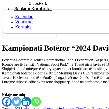
ClubsPark
Rankimi Kombëtar
Kalendar
Vendime
Kontakt
Kampionati Botëror “2024 Davis
Federata Botërore e Tenisit (International Tennis Federation) ka për
Kombëtare të Tenisit “National Sport Park” në Tiranë gjatë javës së 1
Shqipëria do të mirëpresë në kryeqytet ekipet kombëtare të meshkujve
Kampionati botëror ekipor Të Rritur Meshkuj Davis Cup realizohet për
Java e 10 Qeshorit do të shënojë një nga javët me rëndësinë më të mad
I urojmë suksese edhe ekipit tonë shqiptar që do të na përfaqësojë 
Ndaje me miq
Tagged
2024
,
albania
,
albaniantennisfederation
,
DaviCup
,
Europe
,
fe