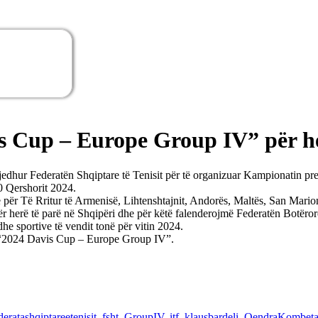
 Cup – Europe Group IV” për he
zgjedhur Federatën Shqiptare të Tenisit për të organizuar Kampionatin
0 Qershorit 2024.
 për Të Rritur të Armenisë, Lihtenshtajnit, Andorës, Maltës, San Mario
 herë të parë në Shqipëri dhe për këtë falenderojmë Federatën Botërore
he sportive të vendit tonë për vitin 2024.
në “2024 Davis Cup – Europe Group IV”.
deratashqiptareetenisit
,
fsht
,
GroupIV
,
itf
,
klausbardeli
,
QendraKombetar