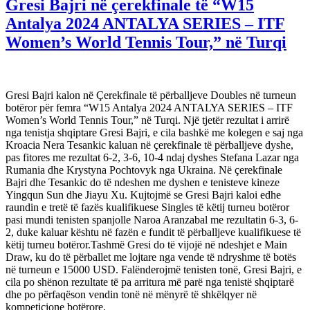
Gresi Bajri në çerekfinale të “W15
Antalya 2024 ANTALYA SERIES – ITF
Women’s World Tennis Tour,” në Turqi
Gresi Bajri kalon në Çerekfinale të përballjeve Doubles në turneun
botëror për femra “W15 Antalya 2024 ANTALYA SERIES – ITF
Women’s World Tennis Tour,” në Turqi. Një tjetër rezultat i arrirë
nga tenistja shqiptare Gresi Bajri, e cila bashkë me kolegen e saj nga
Kroacia Nera Tesankic kaluan në çerekfinale të përballjeve dyshe,
pas fitores me rezultat 6-2, 3-6, 10-4 ndaj dyshes Stefana Lazar nga
Rumania dhe Krystyna Pochtovyk nga Ukraina. Në çerekfinale
Bajri dhe Tesankic do të ndeshen me dyshen e tenisteve kineze
Yingqun Sun dhe Jiayu Xu. Kujtojmë se Gresi Bajri kaloi edhe
raundin e tretë të fazës kualifikuese Singles të këtij turneu botëror
pasi mundi tenisten spanjolle Naroa Aranzabal me rezultatin 6-3, 6-
2, duke kaluar kështu në fazën e fundit të përballjeve kualifikuese të
këtij turneu botëror.Tashmë Gresi do të vijojë në ndeshjet e Main
Draw, ku do të përballet me lojtare nga vende të ndryshme të botës
në turneun e 15000 USD. Falënderojmë tenisten tonë, Gresi Bajri, e
cila po shënon rezultate të pa arritura më parë nga tenistë shqiptarë
dhe po përfaqëson vendin tonë në mënyrë të shkëlqyer në
kompeticione botërore.