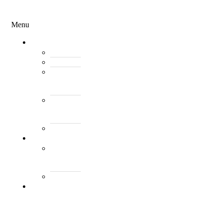
Menu
Menu
Federata
Histori
Rregulloret
Asambleja
e
Përgjithshme
Antarët
e
Federatës
Presidenti
Turne
World
Tennis
Number
ClubsPark
Rankimi
Kombëtar