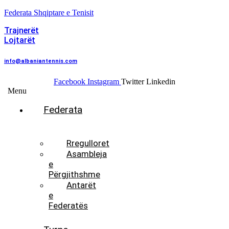
Federata Shqiptare e Tenisit
Trajnerët
Lojtarët
info@albaniantennis.com
Facebook
Instagram
Twitter
Linkedin
Menu
Federata
Histori
Rregulloret
Asambleja
e
Përgjithshme
Antarët
e
Federatës
Presidenti