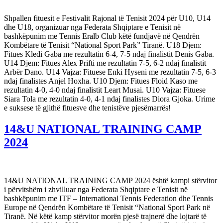
Shpallen fituesit e Festivalit Rajonal të Tenisit 2024 për U10, U14
dhe U18, organizuar nga Federata Shqiptare e Tenisit në
bashkëpunim me Tennis Eralb Club këtë fundjavë në Qendrën
Kombëtare të Tenisit “National Sport Park” Tiranë. U18 Djem:
Fitues Kledi Gaba me rezultatin 6-4, 7-5 ndaj finalistit Denis Gaba.
U14 Djem: Fitues Alex Prifti me rezultatin 7-5, 6-2 ndaj finalistit
Arbër Dano. U14 Vajza: Fituese Enki Hyseni me rezultatin 7-5, 6-3
ndaj finalistes Anjel Hoxha. U10 Djem: Fitues Floid Kaso me
rezultatin 4-0, 4-0 ndaj finalistit Leart Musai. U10 Vajza: Fituese
Siara Tola me rezultatin 4-0, 4-1 ndaj finalistes Diora Gjoka. Urime
e suksese të gjithë fituesve dhe tenistëve pjesëmarrës!
14&U NATIONAL TRAINING CAMP
2024
14&U NATIONAL TRAINING CAMP 2024 është kampi stërvitor
i përvitshëm i zhvilluar nga Federata Shqiptare e Tenisit në
bashkëpunim me ITF – International Tennis Federation dhe Tennis
Europe në Qendrën Kombëtare të Tenisit “National Sport Park në
Tiranë. Në këtë kamp stërvitor morën pjesë trajnerë dhe lojtarë të