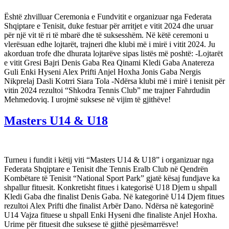
Është zhvilluar Ceremonia e Fundvitit e organizuar nga Federata
Shqiptare e Tenisit, duke festuar për arritjet e vitit 2024 dhe uruar
për një vit të ri të mbarë dhe të suksesshëm. Në këtë ceremoni u
vlerësuan edhe lojtarët, trajneri dhe klubi më i mirë i vitit 2024. Ju
akorduan trofe dhe dhurata lojtarëve sipas listës më poshtë: -Lojtarët
e vitit Gresi Bajri Denis Gaba Rea Qinami Kledi Gaba Anatereza
Guli Enki Hyseni Alex Prifti Anjel Hoxha Jonis Gaba Nergis
Nikprelaj Dasli Kotrri Siara Tola -Ndërsa klubi më i mirë i tenisit për
vitin 2024 rezultoi “Shkodra Tennis Club” me trajner Fahrdudin
Mehmedoviq. I urojmë suksese në vijim të gjithëve!
Masters U14 & U18
Turneu i fundit i këtij viti “Masters U14 & U18” i organizuar nga
Federata Shqiptare e Tenisit dhe Tennis Eralb Club në Qendrën
Kombëtare të Tenisit “National Sport Park” gjatë kësaj fundjave ka
shpallur fituesit. Konkretisht fitues i kategorisë U18 Djem u shpall
Kledi Gaba dhe finalist Denis Gaba. Në kategorinë U14 Djem fitues
rezultoi Alex Prifti dhe finalist Arbër Dano. Ndërsa në kategorinë
U14 Vajza fituese u shpall Enki Hyseni dhe finaliste Anjel Hoxha.
Urime për fituesit dhe suksese të gjithë pjesëmarrësve!