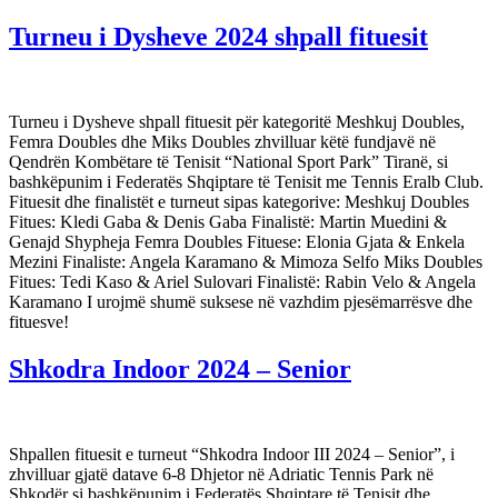
Turneu i Dysheve 2024 shpall fituesit
Turneu i Dysheve shpall fituesit për kategoritë Meshkuj Doubles,
Femra Doubles dhe Miks Doubles zhvilluar këtë fundjavë në
Qendrën Kombëtare të Tenisit “National Sport Park” Tiranë, si
bashkëpunim i Federatës Shqiptare të Tenisit me Tennis Eralb Club.
Fituesit dhe finalistët e turneut sipas kategorive: Meshkuj Doubles
Fitues: Kledi Gaba & Denis Gaba Finalistë: Martin Muedini &
Genajd Shypheja Femra Doubles Fituese: Elonia Gjata & Enkela
Mezini Finaliste: Angela Karamano & Mimoza Selfo Miks Doubles
Fitues: Tedi Kaso & Ariel Sulovari Finalistë: Rabin Velo & Angela
Karamano I urojmë shumë suksese në vazhdim pjesëmarrësve dhe
fituesve!
Shkodra Indoor 2024 – Senior
Shpallen fituesit e turneut “Shkodra Indoor III 2024 – Senior”, i
zhvilluar gjatë datave 6-8 Dhjetor në Adriatic Tennis Park në
Shkodër si bashkëpunim i Federatës Shqiptare të Tenisit dhe