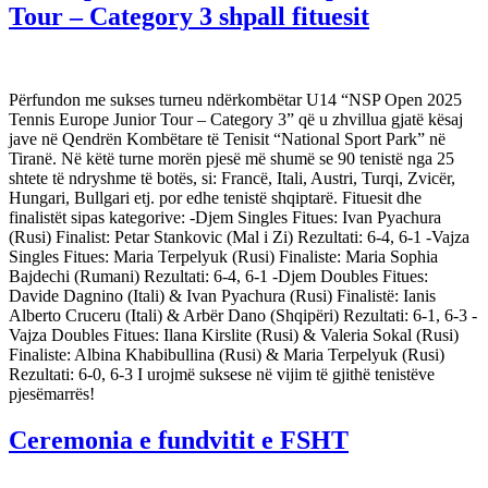
Tour – Category 3 shpall fituesit
Përfundon me sukses turneu ndërkombëtar U14 “NSP Open 2025
Tennis Europe Junior Tour – Category 3” që u zhvillua gjatë kësaj
jave në Qendrën Kombëtare të Tenisit “National Sport Park” në
Tiranë. Në këtë turne morën pjesë më shumë se 90 tenistë nga 25
shtete të ndryshme të botës, si: Francë, Itali, Austri, Turqi, Zvicër,
Hungari, Bullgari etj. por edhe tenistë shqiptarë. Fituesit dhe
finalistët sipas kategorive: -Djem Singles Fitues: Ivan Pyachura
(Rusi) Finalist: Petar Stankovic (Mal i Zi) Rezultati: 6-4, 6-1 -Vajza
Singles Fitues: Maria Terpelyuk (Rusi) Finaliste: Maria Sophia
Bajdechi (Rumani) Rezultati: 6-4, 6-1 -Djem Doubles Fitues:
Davide Dagnino (Itali) & Ivan Pyachura (Rusi) Finalistë: Ianis
Alberto Cruceru (Itali) & Arbër Dano (Shqipëri) Rezultati: 6-1, 6-3 -
Vajza Doubles Fitues: Ilana Kirslite (Rusi) & Valeria Sokal (Rusi)
Finaliste: Albina Khabibullina (Rusi) & Maria Terpelyuk (Rusi)
Rezultati: 6-0, 6-3 I urojmë suksese në vijim të gjithë tenistëve
pjesëmarrës!
Ceremonia e fundvitit e FSHT