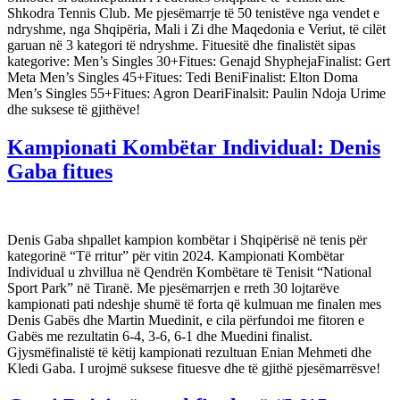
Shkodra Tennis Club. Me pjesëmarrje të 50 tenistëve nga vendet e
ndryshme, nga Shqipëria, Mali i Zi dhe Maqedonia e Veriut, të cilët
garuan në 3 kategori të ndryshme. Fituesitë dhe finalistët sipas
kategorive: Men’s Singles 30+Fitues: Genajd ShyphejaFinalist: Gert
Meta Men’s Singles 45+Fitues: Tedi BeniFinalist: Elton Doma
Men’s Singles 55+Fitues: Agron DeariFinalsit: Paulin Ndoja Urime
dhe suksese të gjithëve!
Kampionati Kombëtar Individual: Denis
Gaba fitues
Denis Gaba shpallet kampion kombëtar i Shqipërisë në tenis për
kategorinë “Të rritur” për vitin 2024. Kampionati Kombëtar
Individual u zhvillua në Qendrën Kombëtare të Tenisit “National
Sport Park” në Tiranë. Me pjesëmarrjen e rreth 30 lojtarëve
kampionati pati ndeshje shumë të forta që kulmuan me finalen mes
Denis Gabës dhe Martin Muedinit, e cila përfundoi me fitoren e
Gabës me rezultatin 6-4, 3-6, 6-1 dhe Muedini finalist.
Gjysmëfinalistë të këtij kampionati rezultuan Enian Mehmeti dhe
Kledi Gaba. I urojmë suksese fituesve dhe të gjithë pjesëmarrësve!