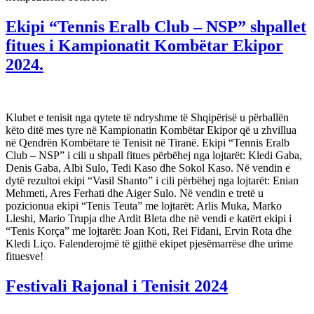
Ekipi “Tennis Eralb Club – NSP” shpallet
fitues i Kampionatit Kombëtar Ekipor
2024.
Klubet e tenisit nga qytete të ndryshme të Shqipërisë u përballën
këto ditë mes tyre në Kampionatin Kombëtar Ekipor që u zhvillua
në Qendrën Kombëtare të Tenisit në Tiranë. Ekipi “Tennis Eralb
Club – NSP” i cili u shpall fitues përbëhej nga lojtarët: Kledi Gaba,
Denis Gaba, Albi Sulo, Tedi Kaso dhe Sokol Kaso. Në vendin e
dytë rezultoi ekipi “Vasil Shanto” i cili përbëhej nga lojtarët: Enian
Mehmeti, Ares Ferhati dhe Aiger Sulo. Në vendin e tretë u
pozicionua ekipi “Tenis Teuta” me lojtarët: Arlis Muka, Marko
Lleshi, Mario Trupja dhe Ardit Bleta dhe në vendi e katërt ekipi i
“Tenis Korça” me lojtarët: Joan Koti, Rei Fidani, Ervin Rota dhe
Kledi Liço. Falenderojmë të gjithë ekipet pjesëmarrëse dhe urime
fituesve!
Festivali Rajonal i Tenisit 2024