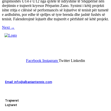
grupmoshës U14 e U12 nga qytete të ndryshme të Shqipërisë nën
drejtimin e trajnerit kryesor Përparim Zano. Synimi i këtij projekti
ishte rritja e cilësisë së performancës së lojtarëve të tenisit për turnetë
e ardhshëm, por edhe të sjelljes së tyre brenda dhe jashtë fushës së
tenisit. Falenderojmë lojtarët dhe trajnerët e përfshirë në këtë projekt.
Next
→
FEDERATA SHQIPTARE E
TENISIT
Facebook
Instagram
Twitter
Linkedin
Kontakt
Email: info@albaniantennis.com
Zona Zyrtare
Trajneret
Lojtaret