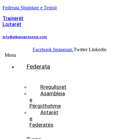
Federata Shqiptare e Tenisit
Trajnerët
Lojtarët
info@albaniantennis.com
Facebook
Instagram
Twitter
Linkedin
Menu
Federata
Histori
Rregulloret
Asambleja
e
Përgjithshme
Antarët
e
Federatës
Presidenti