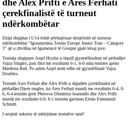
dhe Alex Prifti e Ares Ferhati
çerekfinalistë të turneut
ndërkombëtar
Ekipi shqiptar i U14 është përfaqësuar denjësisht në turneun
ndërkombëtar “Igoumenitsa Tennis Europe Junior Tour – Category
3” që u zhvillua në Igumenicë të Greqisë gjatë kësaj jave.
Tenistja shqiptare Anjel Hoxha u shpall gjysmëfinaliste në përballjet
Vajza Singles, pasi fitoi me rezultatin 6-1, 6-0 ndaj tenistes greke
Marilena Bali. Po ashtu Anjel
arriti edhe në gjysmëfinale Vajza
Doubles.
Tenistët Ares Ferhati dhe Alex Prifti u shpallën çerekfinalist në
përballjet Djem singles, ku Ares Ferhati mundi me rezultatin 6-4, 0-
6, 6-4 tenistin grek Pheovos Dimitrios Ioannidis dhe Alex Prifti
mundi me rezultatin 6-0, 6-1 tenistin gjerman Ermis Emmanuil
Schmitt.
I urojmë suksese të mëtejshme tenistëve tanë!