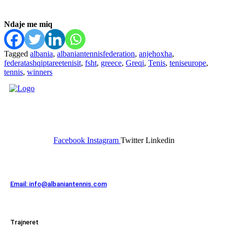
Ndaje me miq
Tagged
albania
,
albaniantennisfederation
,
anjehoxha
,
federatashqiptareetenisit
,
fsht
,
greece
,
Greqi
,
Tenis
,
teniseurope
,
tennis
,
winners
FEDERATA SHQIPTARE E
TENISIT
Facebook
Instagram
Twitter
Linkedin
Kontakt
Email: info@albaniantennis.com
Zona Zyrtare
Trajneret