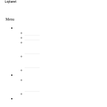
Lojtaret
Menu
Menu
Federata
Histori
Rregulloret
Asambleja
e
Përgjithshme
Antarët
e
Federatës
Presidenti
Turne
World
Tennis
Number
ClubsPark
Rankimi
Kombëtar