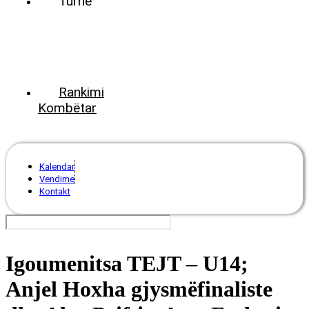
Turne
World
Tennis
Number
ClubsPark
Rankimi
Kombëtar
Kalendar
Vendime
Kontakt
Igoumenitsa TEJT – U14;
Anjel Hoxha gjysmëfinaliste