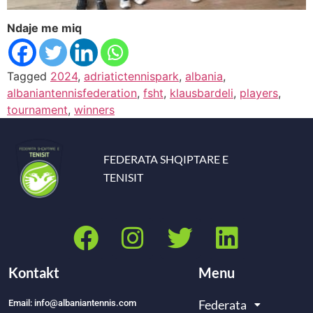
Ndaje me miq
Tagged
2024
,
adriatictennispark
,
albania
,
albaniantennisfederation
,
fsht
,
klausbardeli
,
players
,
tournament
,
winners
FEDERATA SHQIPTARE E
TENISIT
Kontakt
Menu
Federata
Email: info@albaniantennis.com