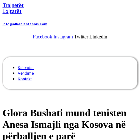
Trajnerët
Lojtarët
info@albaniantennis.com
Facebook
Instagram
Twitter
Linkedin
Menu
Kalendar
Vendime
Kontakt
Glora Bushati mund tenisten
Anesa Ismajli nga Kosova në
përballjen e parë