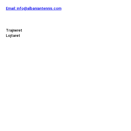
Email: info@albaniantennis.com
Zona Zyrtare
Trajneret
Lojtaret
Menu
Federata
Turne
Rankimi
Kombëtar
Regjistrohu tani!
Rregjistrohuni ne listen tone dhe qendroni gjithmonë te