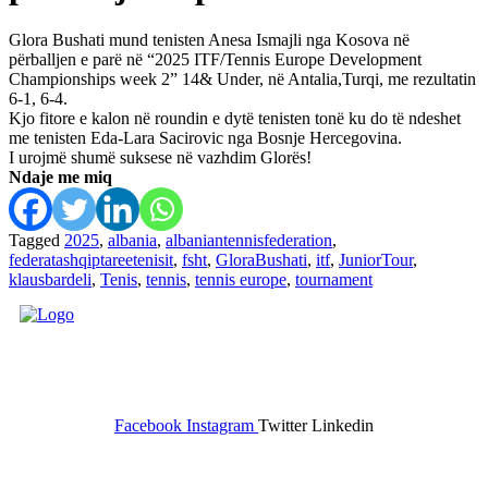
Glora Bushati mund tenisten Anesa Ismajli nga Kosova në
përballjen e parë në “2025 ITF/Tennis Europe Development
Championships week 2” 14& Under, në Antalia,Turqi, me rezultatin
6-1, 6-4.
Kjo fitore e kalon në roundin e dytë tenisten tonë ku do të ndeshet
me tenisten Eda-Lara Sacirovic nga Bosnje Hercegovina.
I urojmë shumë suksese në vazhdim Glorës!
Ndaje me miq
Tagged
2025
,
albania
,
albaniantennisfederation
,
federatashqiptareetenisit
,
fsht
,
GloraBushati
,
itf
,
JuniorTour
,
klausbardeli
,
Tenis
,
tennis
,
tennis europe
,
tournament
FEDERATA SHQIPTARE E
TENISIT
Facebook
Instagram
Twitter
Linkedin
Kontakt