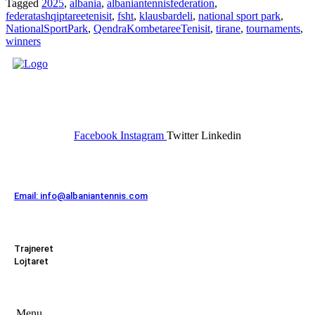
Tagged
2025
,
albania
,
albaniantennisfederation
,
federatashqiptareetenisit
,
fsht
,
klausbardeli
,
national sport park
,
NationalSportPark
,
QendraKombetareeTenisit
,
tirane
,
tournaments
,
winners
FEDERATA SHQIPTARE E
TENISIT
Facebook
Instagram
Twitter
Linkedin
Kontakt
Email: info@albaniantennis.com
Zona Zyrtare
Trajneret
Lojtaret
Menu
Menu