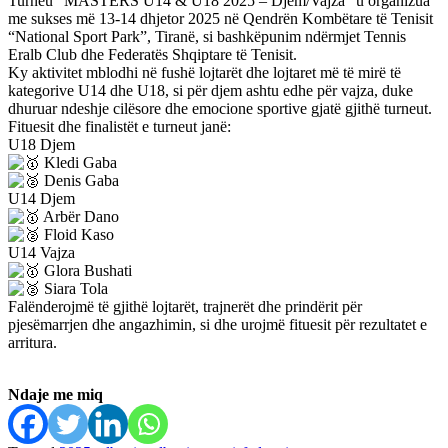
Turneu “MASTERS U14 & U18 2025 – Djem/Vajza” u organizua
me sukses më 13-14 dhjetor 2025 në Qendrën Kombëtare të Tenisit
“National Sport Park”, Tiranë, si bashkëpunim ndërmjet Tennis
Eralb Club dhe Federatës Shqiptare të Tenisit.
Ky aktivitet mblodhi në fushë lojtarët dhe lojtaret më të mirë të
kategorive U14 dhe U18, si për djem ashtu edhe për vajza, duke
dhuruar ndeshje cilësore dhe emocione sportive gjatë gjithë turneut.
Fituesit dhe finalistët e turneut janë:
U18 Djem
Kledi Gaba
Denis Gaba
U14 Djem
Arbër Dano
Floid Kaso
U14 Vajza
Glora Bushati
Siara Tola
Falënderojmë të gjithë lojtarët, trajnerët dhe prindërit për
pjesëmarrjen dhe angazhimin, si dhe urojmë fituesit për rezultatet e
arritura.
Ndaje me miq