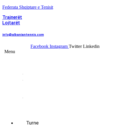
Federata Shqiptare e Tenisit
Trajnerët
Lojtarët
info@albaniantennis.com
Facebook
Instagram
Twitter
Linkedin
Menu
Federata
Histori
Rregulloret
Asambleja
e
Përgjithshme
Antarët
e
Federatës
Presidenti
Turne
World