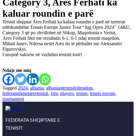
Category 3, Ares Ferhati ka
kaluar roundin e parë
Tenisti shqiptar Ares Ferhati ka kaluar roundin e parë në turneun
ndërkombëtar Tennis Europe Junior Tour “Jug Open 2024” 14&U,
Category 3 që po zhvillohet në Shkup, Maqedonia e Veriut.
Ares Ferhati fitoi me rezultatin 6-1, 6-1 ndaj tenistit maqedon,
Mihail Janev. Ndersa nesër Ares do të përballet me Aleksander
Figurovskyi.
I urojmë suksese në vazhdim tenistit tonë!
Ndaje me miq
Tagged
2024
,
albania
,
albaniantennisfederation
,
federatashqiptareetenisit
,
fsht
,
players
,
tennis
,
tennis europe
,
tournament
FEDERATA SHQIPTARE E
TENISIT