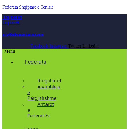
Federata Shqiptare e Tenisit
Trajnerët
Lojtarët
info@albaniantennis.com
Facebook
Instagram
Twitter
Linkedin
Menu
Federata
Histori
Rregulloret
Asambleja
e
Përgjithshme
Antarët
e
Federatës
Presidenti