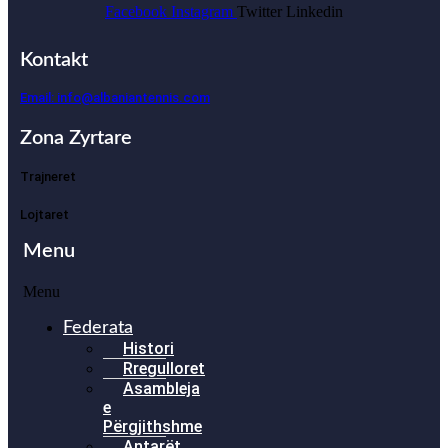
Facebook
Instagram
Twitter
Linkedin
Kontakt
Email: info@albaniantennis.com
Zona Zyrtare
Trajneret
Lojtaret
Menu
Menu
Federata
Histori
Rregulloret
Asambleja
e
Përgjithshme
Antarët