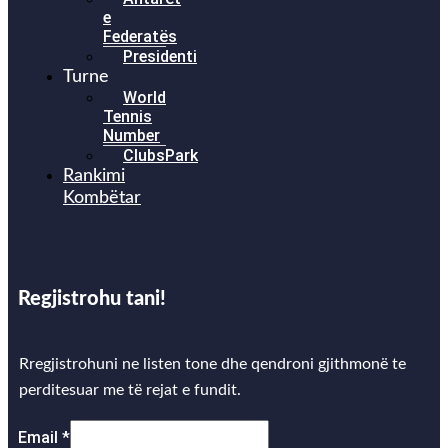
e
Federatës
Presidenti
Turne
World
Tennis
Number
ClubsPark
Rankimi
Kombëtar
Regjistrohu tani!
Rregjistrohuni ne listen tone dhe qendroni gjithmonë te
perditesuar me të rejat e fundit.
Email
*