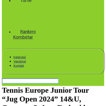
Turne
World
Tennis
Number
ClubsPark
Rankimi
Kombëtar
Kalendar
Vendime
Kontakt
Tennis Europe Junior Tour
“Jug Open 2024” 14&U,