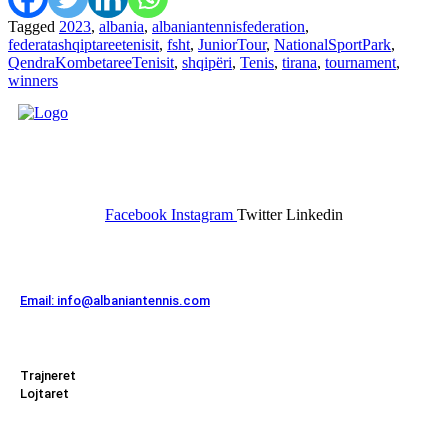
Tagged
2023
,
albania
,
albaniantennisfederation
,
federatashqiptareetenisit
,
fsht
,
JuniorTour
,
NationalSportPark
,
QendraKombetareeTenisit
,
shqipëri
,
Tenis
,
tirana
,
tournament
,
winners
FEDERATA SHQIPTARE E
TENISIT
Facebook
Instagram
Twitter
Linkedin
Kontakt
Email: info@albaniantennis.com
Zona Zyrtare
Trajneret
Lojtaret
Menu