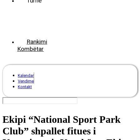
Turne
World
Tennis
Number
ClubsPark
Rankimi
Kombëtar
Kalendar
Vendime
Kontakt
Ekipi “National Sport Park
Club” shpallet fitues i