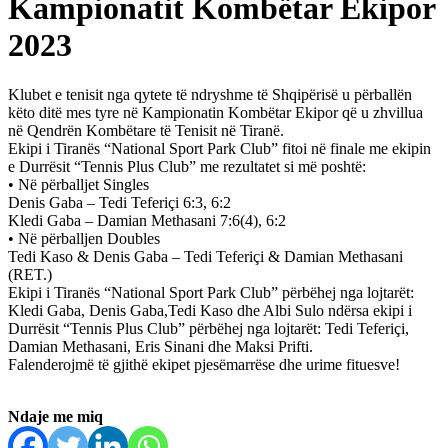
Kampionatit Kombëtar Ekipor
2023
Klubet e tenisit nga qytete të ndryshme të Shqipërisë u përballën
këto ditë mes tyre në Kampionatin Kombëtar Ekipor që u zhvillua
në Qendrën Kombëtare të Tenisit në Tiranë.
Ekipi i Tiranës “National Sport Park Club” fitoi në finale me ekipin
e Durrësit “Tennis Plus Club” me rezultatet si më poshtë:
• Në përballjet Singles
Denis Gaba – Tedi Teferiçi 6:3, 6:2
Kledi Gaba – Damian Methasani 7:6(4), 6:2
• Në përballjen Doubles
Tedi Kaso & Denis Gaba – Tedi Teferiçi & Damian Methasani
(RET.)
Ekipi i Tiranës “National Sport Park Club” përbëhej nga lojtarët:
Kledi Gaba, Denis Gaba,Tedi Kaso dhe Albi Sulo ndërsa ekipi i
Durrësit “Tennis Plus Club” përbëhej nga lojtarët: Tedi Teferiçi,
Damian Methasani, Eris Sinani dhe Maksi Prifti.
Falenderojmë të gjithë ekipet pjesëmarrëse dhe urime fituesve!
Ndaje me miq