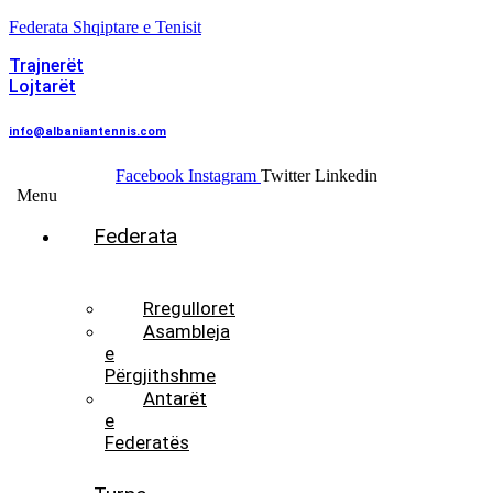
Federata Shqiptare e Tenisit
Trajnerët
Lojtarët
info@albaniantennis.com
Facebook
Instagram
Twitter
Linkedin
Menu
Federata
Histori
Rregulloret
Asambleja
e
Përgjithshme
Antarët
e
Federatës
Presidenti