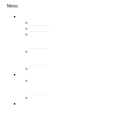
Menu
Federata
Histori
Rregulloret
Asambleja
e
Përgjithshme
Antarët
e
Federatës
Presidenti
Turne
World
Tennis
Number
ClubsPark
Rankimi
Kombëtar