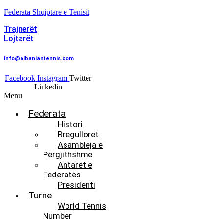
Federata Shqiptare e Tenisit
Trajnerët
Lojtarët
info@albaniantennis.com
Facebook
Instagram
Twitter
Linkedin
Menu
Federata
Histori
Rregulloret
Asambleja e
Përgjithshme
Antarët e
Federatës
Presidenti
Turne
World Tennis
Number