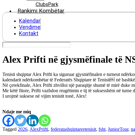
ClubsPark
Rankimi Kombëtar
Kalendar
Vendime
Kontakt
Alex Prifti në gjysmëfinale të 
Tenisti shqiptar Alex Prifti ka siguruar gjysmëfinalen e turneut ndër
kalendarit ndërkombëtar të Federatës Shqiptare të Tenisit￼ në bash
Në çerekfinale, Alex Prifti zhvilloi një paraqitje shumë të mirë duke mp
Me këtë fitore, Prifti vazhdon rrugëtimin e tij të suksesshëm në turne d
I urojmë suksese në vijim tenistit tonë, Alex!
Ndaje me miq
Tagged
2026
,
AlexPrifti
,
federatashqiptareetenisit
,
fsht
,
JuniorTour
,
na