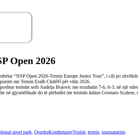
NSP Open 2026
kombëtar “NSP Open 2026-Tennis Europe Junior Tour”, i cili po zhvilloh
këpunim me Tennis Eralb Club￼ për vitin 2026.
oshtur tenistin serb Andrija Bojovic me rezultatin 7-6, 6-3, në një ndeshj
he në gjysmëfinale do të përballet me tenistin italian Gennaro Scalese, n
tional sport park
,
QendraKombetareeTenisit
,
tennis
,
tournaments