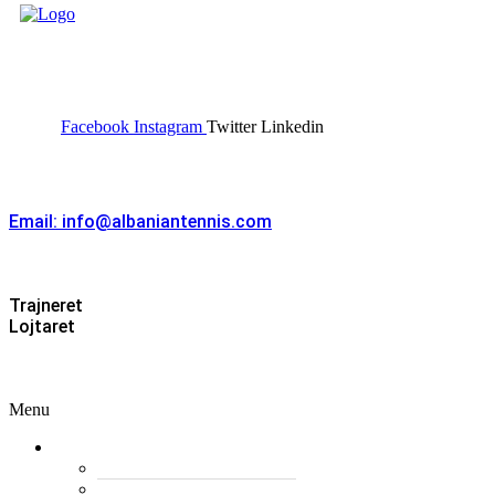
FEDERATA SHQIPTARE E
TENISIT
Facebook
Instagram
Twitter
Linkedin
Kontakt
Email: info@albaniantennis.com
Zona Zyrtare
Trajneret
Lojtaret
Menu
Menu
Federata
Histori
Rregulloret