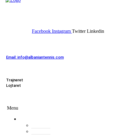
FEDERATA SHQIPTARE E
TENISIT
Facebook
Instagram
Twitter
Linkedin
Kontakt
Email: info@albaniantennis.com
Zona Zyrtare
Trajneret
Lojtaret
Menu
Menu
Federata
Histori
Rregulloret