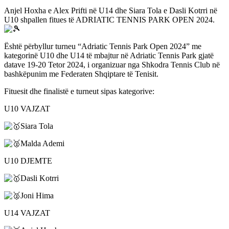
Anjel Hoxha e Alex Prifti në U14 dhe Siara Tola e Dasli Kotrri në
U10 shpallen fitues të ADRIATIC TENNIS PARK OPEN 2024.
Është përbyllur turneu “Adriatic Tennis Park Open 2024” me
kategorinë U10 dhe U14 të mbajtur në Adriatic Tennis Park gjatë
datave 19-20 Tetor 2024, i organizuar nga Shkodra Tennis Club në
bashkëpunim me Federaten Shqiptare të Tenisit.
Fituesit dhe finalistë e turneut sipas kategorive:
U10
VAJZAT
Siara Tola
Malda Ademi
U10 DJEMTE
Dasli Kotrri
Joni Hima
U14 VAJZAT