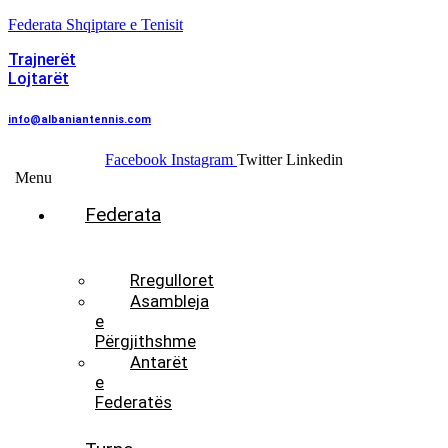
Federata Shqiptare e Tenisit
Trajnerët
Lojtarët
info@albaniantennis.com
Facebook
Instagram
Twitter
Linkedin
Menu
Federata
Histori
Rregulloret
Asambleja
e
Përgjithshme
Antarët
e
Federatës
Presidenti