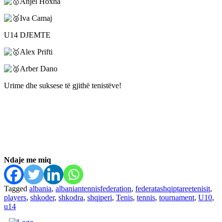
Anjel Hoxha
Iva Camaj
U14 DJEMTE
Alex Prifti
Arber Dano
Urime dhe suksese të gjithë tenistëve!
Ndaje me miq
Tagged
albania
,
albaniantennisfederation
,
federatashqiptareetenisit
,
players
,
shkoder
,
shkodra
,
shqiperi
,
Tenis
,
tennis
,
tournament
,
U10
,
u14