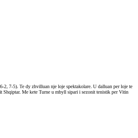
-2, 7-5). Te dy zhvilluan nje loje spektakolare. U dalluan per loje te
Shqiptar. Me kete Turne u mbyll sipari i sezonit tenistik per Vitin