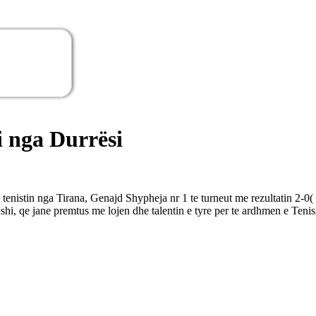
i nga Durrësi
enistin nga Tirana, Genajd Shypheja nr 1 te turneut me rezultatin 2-0( 6
, qe jane premtus me lojen dhe talentin e tyre per te ardhmen e Tenisit 