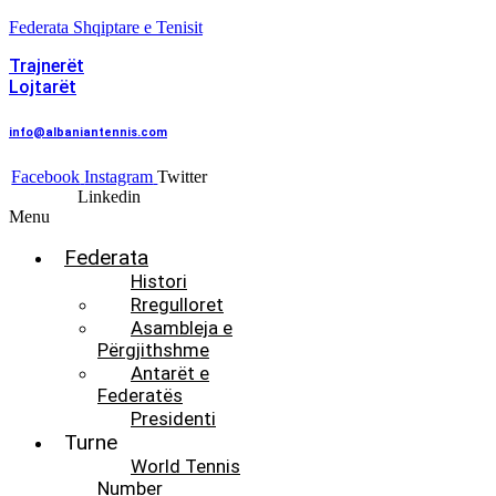
Federata Shqiptare e Tenisit
Trajnerët
Lojtarët
info@albaniantennis.com
Facebook
Instagram
Twitter
Linkedin
Menu
Federata
Histori
Rregulloret
Asambleja e
Përgjithshme
Antarët e
Federatës
Presidenti
Turne
World Tennis
Number