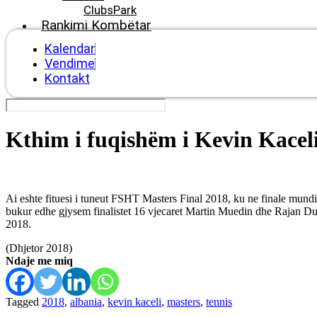
ClubsPark
Rankimi Kombëtar
Kalendar
Vendime
Kontakt
Kthim i fuqishëm i Kevin Kacel
Ai eshte fituesi i tuneut FSHT Masters Final 2018, ku ne finale mundi t
bukur edhe gjysem finalistet 16 vjecaret Martin Muedin dhe Rajan Dushi
2018.
(Dhjetor 2018)
Ndaje me miq
Tagged
2018
,
albania
,
kevin kaceli
,
masters
,
tennis