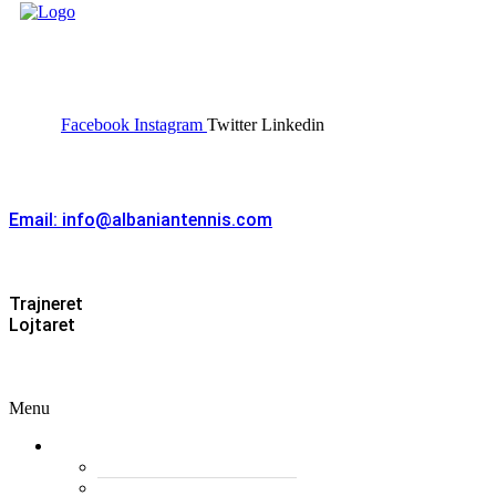
FEDERATA SHQIPTARE E
TENISIT
Facebook
Instagram
Twitter
Linkedin
Kontakt
Email: info@albaniantennis.com
Zona Zyrtare
Trajneret
Lojtaret
Menu
Menu
Federata
Histori
Rregulloret