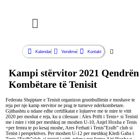
Kalendar
Vendime
Kontakt
Kampi stërvitor 2021 Qendrën
Kombëtare të Tenisit
Federata Shqiptare e Tenisit organizon grumbullimin e moshave te
reja per nje kamp stervitor ne prag te turneve nderkombetare.
Gjithashtu u ndane edhe certifikatat e lojtareve me te mire te vitit
2020 per moshat e reja, ku u cilesuan : Alex Prifti i Tenis+ si Tenisti
me i mire i vitit per meshkuj ne moshen U-10, Anjel Hoxha e Tenis
+per femra te po kesaj moshe, Ares Ferhati i Tenis”Eralb” club si
Tenist i perspektives. Per moshen U-12 per meshkuj Kledi Gaba i
Tenis “Eralb”club, si tenisti i vitit, ndersa per femra Ajri Hoxha e