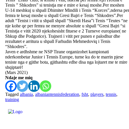
Tenis ” Shkodres” si tenistja me e mire e kesaj moshe.Per moshen
U-14 meshkuj u shpall Dhimiter Mindili i Tenis “Korces”,ndersa pe
femra te kesaj moshe u shpall Gresi Bajri e Tenis “Shkodres”.Per
adult “Tenist i vitit u shpall shpall “Skerdi Hasa”i Tenis “Teutes “ne
nje kohe qe per femra ne menyre absolute u shpall “Gresi Bajri “si
Tenistja e vitit 2020 njekohesisht fituese e 2 Turneve europiane( ne
Shkup dhe Podgorice). Trajneri i vitit per punen e palodhur dhe
rezultatet e arritura u shpall Farhudin Mehmedoviq i Tenis
“Shkodres”.
Javen e ardhshme ne NSP Tirane organizohet kampionati
nderkombetar Junior i Tennis Europe, turne ku do te marrin pjese
teniste nga e gjithe bota, gjithashtu edhe disa nga lojtaret me te mire
shqiptarë!
(Mars 2021)
Ndaje me miq
Tagged
albania
,
albaniantennisfederation
,
fsht
,
players
,
tennis
,
training
FEDERATA SHQIPTARE E
TENISIT