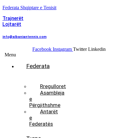
Federata Shqiptare e Tenisit
Trajnerët
Lojtarët
info@albaniantennis.com
Facebook
Instagram
Twitter
Linkedin
Menu
Federata
Histori
Rregulloret
Asambleja
e
Përgjithshme
Antarët
e
Federatës
Presidenti