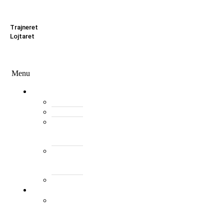
Zona Zyrtare
Trajneret
Lojtaret
Menu
Menu
Federata
Histori
Rregulloret
Asambleja
e
Përgjithshme
Antarët
e
Federatës
Presidenti
Turne
World
Tennis
Number