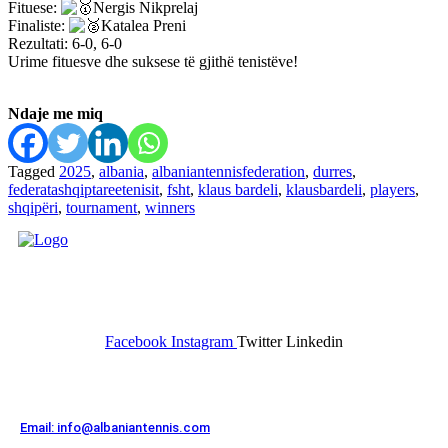
Fituese:
Nergis Nikprelaj
Finaliste:
Katalea Preni
Rezultati: 6-0, 6-0
Urime fituesve dhe suksese të gjithë tenistëve!
Ndaje me miq
Tagged
2025
,
albania
,
albaniantennisfederation
,
durres
,
federatashqiptareetenisit
,
fsht
,
klaus bardeli
,
klausbardeli
,
players
,
shqipëri
,
tournament
,
winners
FEDERATA SHQIPTARE E
TENISIT
Facebook
Instagram
Twitter
Linkedin
Kontakt
Email: info@albaniantennis.com