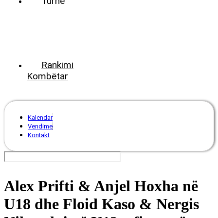
Turne
World
Tennis
Number
ClubsPark
Rankimi
Kombëtar
Kalendar
Vendime
Kontakt
Alex Prifti & Anjel Hoxha në
U18 dhe Floid Kaso & Nergis