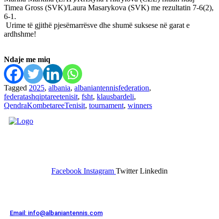
Timea Gross (SVK)/Laura Masarykova (SVK) me rezultatin 7-6(2),
6-1.
Urime të gjithë pjesëmarrësve dhe shumë suksese në garat e
ardhshme!
Ndaje me miq
Tagged
2025
,
albania
,
albaniantennisfederation
,
federatashqiptareetenisit
,
fsht
,
klausbardeli
,
QendraKombetareeTenisit
,
tournament
,
winners
FEDERATA SHQIPTARE E
TENISIT
Facebook
Instagram
Twitter
Linkedin
Kontakt
Email: info@albaniantennis.com