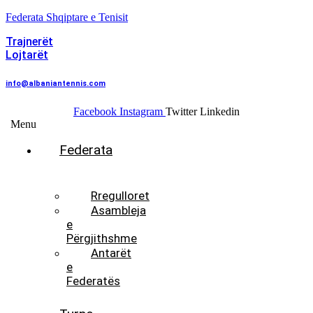
Federata Shqiptare e Tenisit
Trajnerët
Lojtarët
info@albaniantennis.com
Facebook
Instagram
Twitter
Linkedin
Menu
Federata
Histori
Rregulloret
Asambleja
e
Përgjithshme
Antarët
e
Federatës
Presidenti