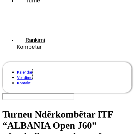
Turne
World
Tennis
Number
ClubsPark
Rankimi
Kombëtar
Kalendar
Vendime
Kontakt
Turneu Ndërkombëtar ITF
“ALBANIA Open J60”