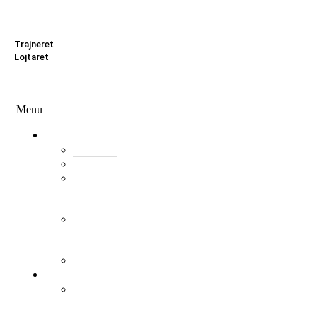
Zona Zyrtare
Trajneret
Lojtaret
Menu
Menu
Federata
Histori
Rregulloret
Asambleja
e
Përgjithshme
Antarët
e
Federatës
Presidenti
Turne
World
Tennis
Number