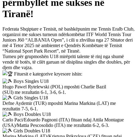
përmbyllet me sukses në
Tiranë!
Federata Shqiptare e Tenisit, në bashkëpunim me Tennis Eralb Club,
organizoi me sukses turneun ndërkombëtar ITF World Tennis Tour
Juniors J60 “ALBANIA Open”, i cili u zhvillua nga 27 Shtator deri
më 4 Tetor 2025 në ambientet e Qendrës Kombëtare të Tenisit
“National Sport Park Resort”, në Tiranë.
Turneu për grupmoshën U18 mirëpriti talente të rinj nga shumë
vende të botës, të cilët garuan në disiplina singles dhe doubles, për
djem dhe vajza.
Fituesit e kategorive kryesore ishin:
Boys Singles U18
Hugo Pawel Rytelewski (POL) mposhti Charlie Bazil
(SUI) me rezultatin 6-1, 3-6, 6-1.
Girls Singles U18
Defne Aydemir (TUR) mposhti Marina Markina (LAT) me
rezultatin 7-5, 6-1.
Boys Doubles U18
Carlo Paci/Edoardo Pagnoni (ITA) fituan ndaj Attila Montague
(USA)/Mattia Pescosolido (ITA) me rezultatin 6-2, 6-3.
Girls Doubles U18
Marina Markina (LAT)/Kristyna Prikrylova (CZE) fituan ndaj