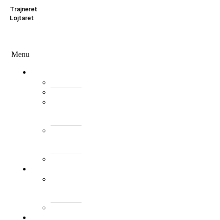
Trajneret
Lojtaret
Menu
Menu
Federata
Histori
Rregulloret
Asambleja
e
Përgjithshme
Antarët
e
Federatës
Presidenti
Turne
World
Tennis
Number
ClubsPark
Rankimi