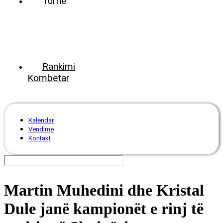
Turne
World
Tennis
Number
ClubsPark
Rankimi
Kombëtar
Kalendar
Vendime
Kontakt
Martin Muhedini dhe Kristal
Dule janë kampionët e rinj të