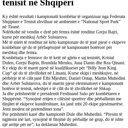
tenisit në Shqipëri
Ky është rezultati i kampionatit kombëtar të organizuar nga Federata
Shqiptare e Tenisit zhvilluar në ambientet e “National Sport Park”
në Tiranë.
Ndërkohë në vendin e dytë për femra është renditur Grejsi Bajri,
kurse për meshkuj Arbër Sulstarova.
Më të mirët të renditur në këto kampionate do të jenë pjesë e ekipeve
kombëtare që do të përfaqësojnë në kampionatet botërore për
meshkuj dhe femra.
Kombëtarja e femrave do të ketë në gjirin e saj tenistët, Kristal
Dulen, Grejsi Bajrin, Brunilda Mrruku, Juna Danin dhe Rea Qinani.
Ky ekip do të marrë pjesë në kualifikueset për “Billy Jean King
Cup“ që do të zhvillohet në Lituani. Kurse ekipi i meshkujve, në
përbërje të të cilit janë Elbi Mjeshtri, Daniel Ostap, Martin Muhedini
dhe Arbër Sulstarova, do të marrin pjesë eleminatoret e kampionatit
botëror të tenisit, ndeshjet e të cilit do të zhvillohet në Shkup.
Ja dhe pritshmëritë e presidentit Ferdinand Sulo për kombëtaren e
Shqipërisë. “Synojmë rritjen e cilësisë sportive dhe përballimin me
dinjitet të ekipeve kundërshtare, ku janë mbi 20 ekipe pjesëmarrëse.
Jemi modest në pretendimet tona”.
Por pritshmëri kanë dhe kampionët Dule dhe Muhedini. “Presim të
ngjitemi më lart, synojmë të fitojmë dy përballje në grup, do të ishte
një arritje për ne”, ka deklaruar Muhedini.