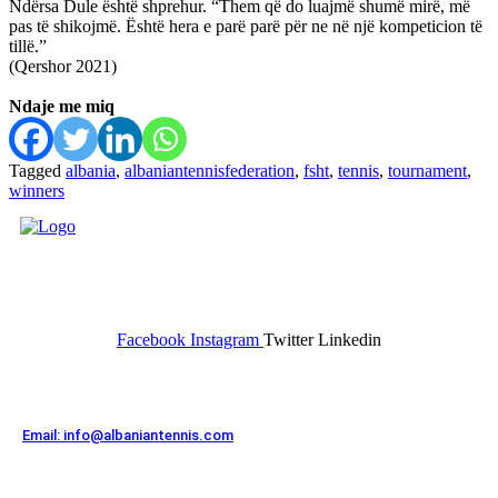
Ndërsa Dule është shprehur. “Them që do luajmë shumë mirë, më
pas të shikojmë. Është hera e parë parë për ne në një kompeticion të
tillë.”
(Qershor 2021)
Ndaje me miq
Tagged
albania
,
albaniantennisfederation
,
fsht
,
tennis
,
tournament
,
winners
FEDERATA SHQIPTARE E
TENISIT
Facebook
Instagram
Twitter
Linkedin
Kontakt
Email: info@albaniantennis.com
Zona Zyrtare