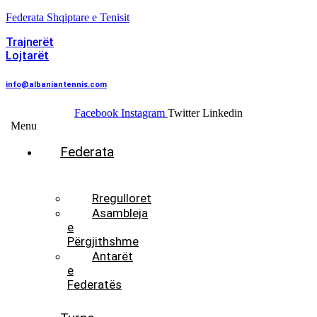
Federata Shqiptare e Tenisit
Trajnerët
Lojtarët
info@albaniantennis.com
Facebook
Instagram
Twitter
Linkedin
Menu
Federata
Histori
Rregulloret
Asambleja
e
Përgjithshme
Antarët
e
Federatës
Presidenti