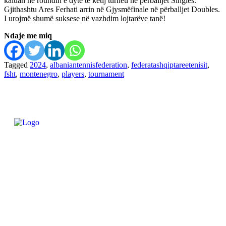
kaluan në roundin e dytë të këtij turneu në përballjet Singles.
Gjithashtu Ares Ferhati arrin në Gjysmëfinale në përballjet Doubles.
I urojmë shumë suksese në vazhdim lojtarëve tanë!
Ndaje me miq
Tagged
2024
,
albaniantennisfederation
,
federatashqiptareetenisit
,
fsht
,
montenegro
,
players
,
tournament
FEDERATA SHQIPTARE E
TENISIT
Kontakt
Menu
Federata
Email: info@albaniantennis.com
Zona Zyrtare
Turne
Rankimi
Trajneret