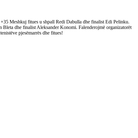
 +35 Meshkuj fitues u shpall Redi Dabulla dhe finalist Edi Pelinku.
an Bleta dhe finalist Aleksander Konomi. Falenderojmë organizatorët
tenistëve pjesëmarrës dhe fitues!