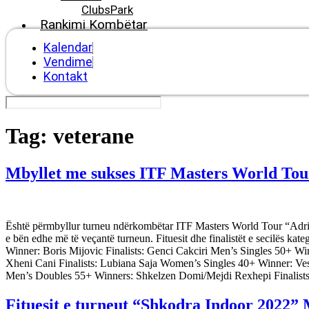
ClubsPark
Rankimi Kombëtar
Kalendar
Vendime
Kontakt
Tag:
veterane
Mbyllet me sukses ITF Masters World Tou
Është përmbyllur turneu ndërkombëtar ITF Masters World Tour “Adriati
e bën edhe më të veçantë turneun. Fituesit dhe finalistët e secilës k
Winner: Boris Mijovic Finalists: Genci Cakciri Men’s Singles 50+ Wi
Xheni Cani Finalists: Lubiana Saja Women’s Singles 40+ Winner: Ve
Men’s Doubles 55+ Winners: Shkelzen Domi/Mejdi Rexhepi Finalists: 
Fituesit e turneut “Shkodra Indoor 2022” 