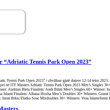
r “Adriatic Tennis Park Open 2023”
c Tennis Park Open 2023” i zhvilluar gjatë datave 12-14 tetor 2023. M
ategori në ITF Masters Adriatic Tennis Park Open 2023 Men’s Singles 30
nner: Andrian Bleta Finalists: Andi Bilali Men’s Singles 60+ Winner: 
sa Islami Finalists: Albana Hoxha Men’s Doubles 30+ Winners: Granit
Ismir Brkic/Zlatko Sose Mixdoubles 30+ Winners: Vesa Islami/Ismir B
Masters