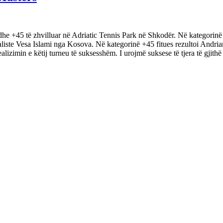
dhe +45 të zhvilluar në Adriatic Tennis Park në Shkodër. Në kategorinë
aliste Vesa Islami nga Kosova. Në kategorinë +45 fitues rezultoi Andri
izimin e këtij turneu të suksesshëm. I urojmë suksese të tjera të gjithë 