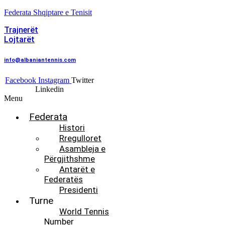
Federata Shqiptare e Tenisit
Trajnerët
Lojtarët
info@albaniantennis.com
Facebook
Instagram
Twitter
Linkedin
Menu
Federata
Histori
Rregulloret
Asambleja e
Përgjithshme
Antarët e
Federatës
Presidenti
Turne
World Tennis
Number