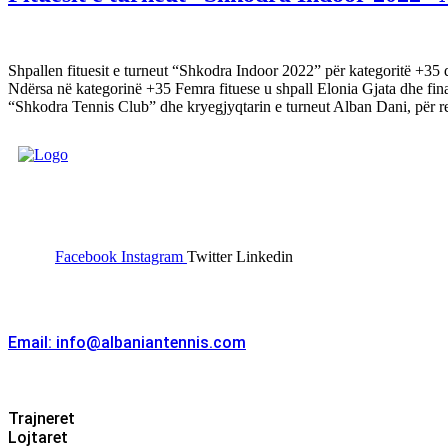
Shpallen fituesit e turneut “Shkodra Indoor 2022” për kategoritë +35 
Ndërsa në kategorinë +35 Femra fituese u shpall Elonia Gjata dhe fin
“Shkodra Tennis Club” dhe kryegjyqtarin e turneut Alban Dani, për real
FEDERATA SHQIPTARE E
TENISIT
Facebook
Instagram
Twitter
Linkedin
Kontakt
Email: info@albaniantennis.com
Zona Zyrtare
Trajneret
Lojtaret