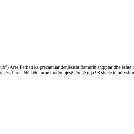
t Club”) Ares Ferhati ka prezantuar denjësisht flamurin shqiptar dhe ësh
ncës, Paris. Në këtë turne morën pjesë fëmijë nga 98 shtete të ndryshme 