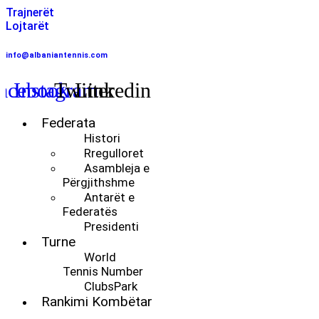
Trajnerët
Lojtarët
info@albaniantennis.com
acebook
Instagram
Twitter
Linkedin
Menu
Federata
Histori
Rregulloret
Asambleja e
Përgjithshme
Antarët e
Federatës
Presidenti
Turne
World
Tennis Number
ClubsPark
Rankimi Kombëtar