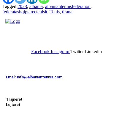
Tagged
2023
,
albania
,
albaniantennisfederation
,
federatashqiptareetenisit
,
Tenis
,
tirana
FEDERATA SHQIPTARE E
TENISIT
Facebook
Instagram
Twitter
Linkedin
Kontakt
Email: info@albaniantennis.com
Zona Zyrtare
Trajneret
Lojtaret
Menu
Federata