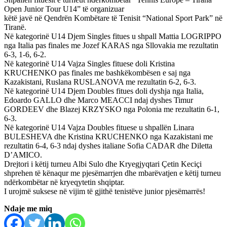
Open Junior Tour U14” të organizuar
këtë javë në Qendrën Kombëtare të Tenisit “National Sport Park” në
Tiranë.
Në kategorinë U14 Djem Singles fitues u shpall Mattia LOGRIPPO
nga Italia pas finales me Jozef KARAS nga Sllovakia me rezultatin
6-3, 1-6, 6-2.
Në kategorinë U14 Vajza Singles fituese doli Kristina
KRUCHENKO pas finales me bashkëkombësen e saj nga
Kazakistani, Ruslana RUSLANOVA me rezultatin 6-2, 6-3.
Në kategorinë U14 Djem Doubles fitues doli dyshja nga Italia,
Edoardo GALLO dhe Marco MEACCI ndaj dyshes Timur
GORDEEV dhe Blazej KRZYSKO nga Polonia me rezultatin 6-1,
6-3.
Në kategorinë U14 Vajza Doubles fituese u shpallën Linara
BULESHEVA dhe Kristina KRUCHENKO nga Kazakistani me
rezultatin 6-4, 6-3 ndaj dyshes italiane Sofia CADAR dhe Diletta
D’AMICO.
Drejtori i këtij turneu Albi Sulo dhe Kryegjyqtari Çetin Keciçi
shprehen të kënaqur me pjesëmarrjen dhe mbarëvatjen e këtij turneu
ndërkombëtar në kryeqytetin shqiptar.
I urojmë suksese në vijim të gjithë tenistëve junior pjesëmarrës!
Ndaje me miq