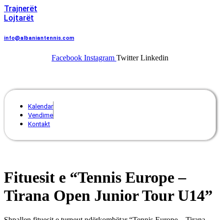
Trajnerët
Lojtarët
info@albaniantennis.com
Facebook
Instagram
Twitter
Linkedin
Menu
Kalendar
Vendime
Kontakt
Fituesit e “Tennis Europe –
Tirana Open Junior Tour U14”
Shpallen fituesit e turneut ndërkombëtar “Tennis Europe – Tirana