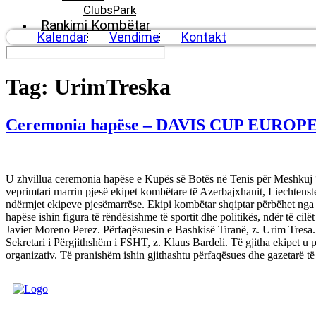
ClubsPark
Rankimi Kombëtar
Kalendar
Vendime
Kontakt
Tag:
UrimTreska
Ceremonia hapëse – DAVIS CUP EUROPE
U zhvillua ceremonia hapëse e Kupës së Botës në Tenis për Meshkuj 
veprimtari marrin pjesë ekipet kombëtare të Azerbajxhanit, Liechtenst
ndërmjet ekipeve pjesëmarrëse. Ekipi kombëtar shqiptar përbëhet nga 
hapëse ishin figura të rëndësishme të sportit dhe politikës, ndër të c
Javier Moreno Perez. Përfaqësuesin e Bashkisë Tiranë, z. Urim Tresa. 
Sekretari i Përgjithshëm i FSHT, z. Klaus Bardeli. Të gjitha ekipet u p
organizativ. Të pranishëm ishin gjithashtu përfaqësues dhe gazetarë të
FEDERATA SHQIPTARE E