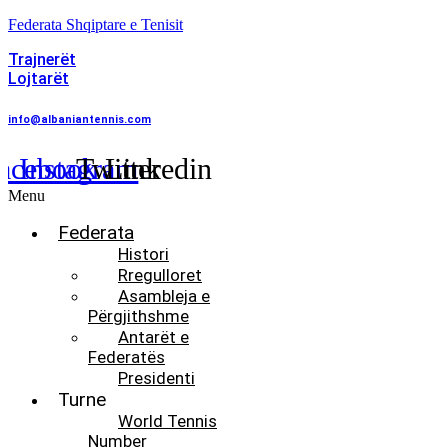
Federata Shqiptare e Tenisit
Trajnerët
Lojtarët
info@albaniantennis.com
acebook
Instagram
Twitter
Linkedin
Menu
Federata
Histori
Rregulloret
Asambleja e
Përgjithshme
Antarët e
Federatës
Presidenti
Turne
World Tennis
Number