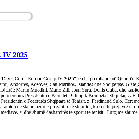
 IV 2025
“Davis Cup – Europe Group IV 2025”, e cila po mbahet në Qendrën Kom
einit, Andorrës, Kosovës, San Marinos, Islandës dhe Shqipërisë. Gjatë g
lojtarët: Martin Muedini, Mario Zili, Joan Sura, Denis Gaba, dhe kapit
ilët përmendim: Presidentin e Komitetit Olimpik Kombëtar Shqiptar, z. Fid
Presidentin e Federatës Shqiptare të Tenisit, z. Ferdinand Sulo. Ceremo
araqitën në skenë për një prezantim të shkurtër, ku secilit prej tyre iu d
 mediave, si dhe shumë dashamirës të sportit të tenisit. I urojmë shumë 