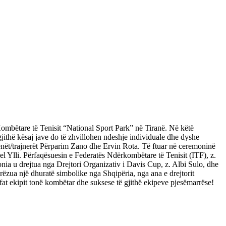
bëtare të Tenisit “National Sport Park” në Tiranë. Në këtë
jithë kësaj jave do të zhvillohen ndeshje individuale dhe dyshe
enët/trajnerët Përparim Zano dhe Ervin Rota. Të ftuar në ceremoninë
el Ylli. Përfaqësuesin e Federatës Ndërkombëtare të Tenisit (ITF), z.
nia u drejtua nga Drejtori Organizativ i Davis Cup, z. Albi Sulo, dhe
orëzua një dhuratë simbolike nga Shqipëria, nga ana e drejtorit
fat ekipit tonë kombëtar dhe suksese të gjithë ekipeve pjesëmarrëse!