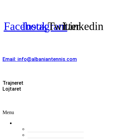
TENISIT
Facebook
Instagram
Twitter
Linkedin
Kontakt
Email: info@albaniantennis.com
Zona Zyrtare
Trajneret
Lojtaret
Menu
Menu
Federata
Histori
Rregulloret