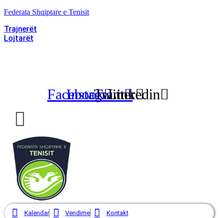
Federata Shqiptare e Tenisit
Trajnerët
Lojtarët
info@albaniantennis.com
Facebook
Instagram
Twitter
Linkedin
Menu
Kalendar
Vendime
Kontakt