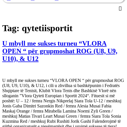
Tag:
qytetiisportit
U mbyll me sukses turneu “VLORA
OPEN “ për grupmoshat ROG (U8, U9,
U10), & U12
U mbyll me sukses turneu “VLORA OPEN “ për grupmoshat ROG
(U8, U9, U10), & U12, i cili u zhvillua si bashkëpunim i Fedratës
Shqiptare të Tenisit, Klubit Vlora Tenis dhe Bashkisë Vlorë nën
slloganin ”Vlora Qyteti Europian i Sportit 2024“. Fituesit si më
poshtë: U – 12 / femra Nergis Nikprelaj Siara Tola U-12 / meshkuj
Jonis Gaba Dimitri Sazonkin Red / femra Alesia Musai Fabia
Maskaj Orange / femra Mirabella Lamina Noemi Zyli Green /
meshkuj Matias Tivari Leart Musai Green / femra Siara Tola Sonia
Kuzmina Red / meshkuj Rubi Rushiti Jorik Gashi Falenderojmë të
gjithë organizatorët e pjesëmarrësit dhe i urojmë suksese të tjera!