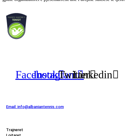
FEDERATA SHQIPTARE E
TENISIT
Facebook
Instagram
Twitter
Linkedin
Kontakt
Email: info@albaniantennis.com
Zona Zyrtare
Trajneret
Lojtaret