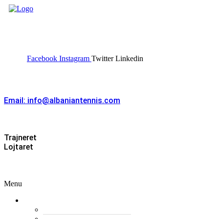
FEDERATA SHQIPTARE E
TENISIT
Facebook
Instagram
Twitter
Linkedin
Kontakt
Email: info@albaniantennis.com
Zona Zyrtare
Trajneret
Lojtaret
Menu
Menu
Federata
Histori