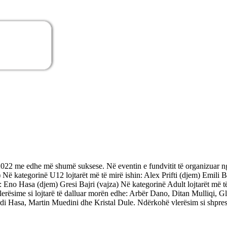
 2022 me edhe më shumë suksese. Në eventin e fundvitit të organizuar n
 Në kategorinë U12 lojtarët më të mirë ishin: Alex Prifti (djem) Emili B
Eno Hasa (djem) Gresi Bajri (vajza) Në kategorinë Adult lojtarët më të m
 Vlerësime si lojtarë të dalluar morën edhe: Arbër Dano, Ditan Mulliqi,
Hasa, Martin Muedini dhe Kristal Dule. Ndërkohë vlerësim si shpresa 