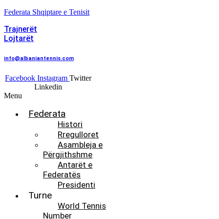
Federata Shqiptare e Tenisit
Trajnerët
Lojtarët
info@albaniantennis.com
Facebook
Instagram
Twitter
Linkedin
Menu
Federata
Histori
Rregulloret
Asambleja e
Përgjithshme
Antarët e
Federatës
Presidenti
Turne
World Tennis
Number