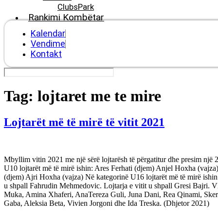
ClubsPark
Rankimi Kombëtar
Kalendar
Vendime
Kontakt
Tag:
lojtaret me te mire
Lojtarët më të mirë të vitit 2021
Mbyllim vitin 2021 me një sërë lojtarësh të përgatitur dhe presim një
U10 lojtarët më të mirë ishin: Ares Ferhati (djem) Anjel Hoxha (vajza)
(djem) Ajri Hoxha (vajza) Në kategorinë U16 lojtarët më të mirë ishin: 
u shpall Fahrudin Mehmedovic. Lojtarja e vitit u shpall Gresi Bajri.
Muka, Amina Xhaferi, AnaTereza Guli, Juna Dani, Rea Qinami, Skerdi 
Gaba, Aleksia Beta, Vivien Jorgoni dhe Ida Treska. (Dhjetor 2021)