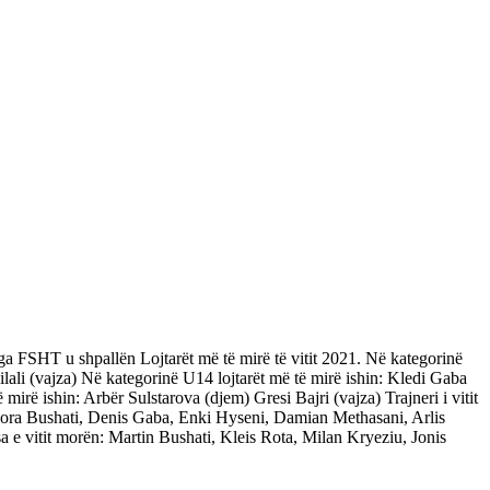
ga FSHT u shpallën Lojtarët më të mirë të vitit 2021. Në kategorinë
ilali (vajza) Në kategorinë U14 lojtarët më të mirë ishin: Kledi Gaba
irë ishin: Arbër Sulstarova (djem) Gresi Bajri (vajza) Trajneri i vitit
 Glora Bushati, Denis Gaba, Enki Hyseni, Damian Methasani, Arlis
e vitit morën: Martin Bushati, Kleis Rota, Milan Kryeziu, Jonis