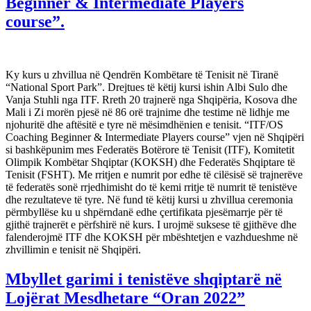
Beginner & Intermediate Players
course”.
Ky kurs u zhvillua në Qendrën Kombëtare të Tenisit në Tiranë
“National Sport Park”. Drejtues të këtij kursi ishin Albi Sulo dhe
Vanja Stuhli nga ITF. Rreth 20 trajnerë nga Shqipëria, Kosova dhe
Mali i Zi morën pjesë në 86 orë trajnime dhe testime në lidhje me
njohuritë dhe aftësitë e tyre në mësimdhënien e tenisit. “ITF/OS
Coaching Beginner & Intermediate Players course” vjen në Shqipëri
si bashkëpunim mes Federatës Botërore të Tenisit (ITF), Komitetit
Olimpik Kombëtar Shqiptar (KOKSH) dhe Federatës Shqiptare të
Tenisit (FSHT). Me rritjen e numrit por edhe të cilësisë së trajnerëve
të federatës sonë rrjedhimisht do të kemi rritje të numrit të tenistëve
dhe rezultateve të tyre. Në fund të këtij kursi u zhvillua ceremonia
përmbyllëse ku u shpërndanë edhe çertifikata pjesëmarrje për të
gjithë trajnerët e përfshirë në kurs. I urojmë suksese të gjithëve dhe
falenderojmë ITF dhe KOKSH për mbështetjen e vazhdueshme në
zhvillimin e tenisit në Shqipëri.
Mbyllet garimi i tenistëve shqiptarë në
Lojërat Mesdhetare “Oran 2022”