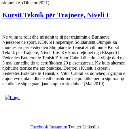
simbolike. (Dhjetor 2021)
Kursit Teknik për Trajnere, Niveli I
Ne vijim te rolit dhe misionit te tij per trajnimin e Burimeve
Njerezore ne sport, KOKSH nepermjet Solidaritetit Olimpik ka
mundesuar per Federaten Shqiptare te Tenisit zhvillimin e Kursit
Teknik per Trajnere, Niveli I-re. Ky kurs drejtohet nga Eksperti i
Federates Boterore te Tenisit Z.Vitor Cabral dhe do te vijoje deri me
3 maj kur edhe do te certifikohen 20 pjesemarresit. Ky kurs alternon
njohurite teorike me ato praktike. Drejtori i Kursit, ekspert i
Federates Boterore te Tenisit, z. Vitor Cabral ka udhehequr grupin e
trajnereve duke i dhene edhe ushtrime ne praktike per tu siguruar qe
teknikat e shpjeguara jane kuptuar sic duhet. (Maj 2019)
FEDERATA SHQIPTARE E
TENISIT
Facebook
Instagram
Twitter
Linkedin