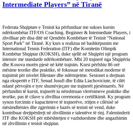
Intermediate Players” në Tiranë
Federata Shqiptare e Tenisit ka përfunduar me sukses kursin
ndërkombëtar ITF/OS Coaching. Beginner & Intermediate Players, i
zhvilluar për disa ditë në Qendrën Kombëtare të Tenisit “National
Sport Park” në Tiranë. Ky kurs u realizua në bashkëpunim me
International Tennis Federation (ITF) dhe Komitetin Olimpik
Kombëtar Shqiptar (KOKSH), duke sjellë në Shqipëri një program
intensiv me standarde ndërkombëtare. Mbi 20 trajnerë nga Shqipëria
dhe Kosova morën pjesë në këtë trajnim. Kursi përfshiu 86 orë
mësime teorike dhe praktike, të fokusuar në metodikat moderne të
trajnimit për nivelet fillestare dhe ndërmjetme. Sesionet u drejtuan
nga ekspertët e ITF, Senad Jusufi dhe Edita Liachoviciute, të cilët
ndanë përvojën e tyre shumëvjeçare me trajnerët pjesëmarrës. Në
përfundim të kursit, trajnerët iu nënshtruan vlerësimeve praktike dhe
teorike, pas të cilave u zhvillua ceremonia e certifikimit. Ky program
synon forcimin e kapaciteteve të trajnerëve, rritjen e cilësisë së
mësimdhënies dhe zgjerimin e bazës së tenisit në vend, duke
kontribuar drejtpërdrejt në zhvillimin e talentëve të rinj. Faleminderit
ITF dhe KOKSH për mbështetjen e vazhdueshme dhe angazhimin
në zhvillimin e tenisit shqiptar.