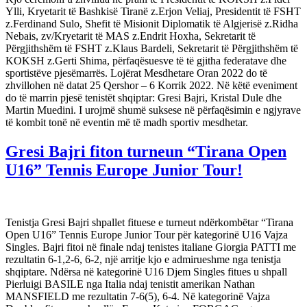
Ylli, Kryetarit të Bashkisë Tiranë z.Erjon Veliaj, Presidentit të FSHT
z.Ferdinand Sulo, Shefit të Misionit Diplomatik të Algjerisë z.Ridha
Nebais, zv/Kryetarit të MAS z.Endrit Hoxha, Sekretarit të
Përgjithshëm të FSHT z.Klaus Bardeli, Sekretarit të Përgjithshëm të
KOKSH z.Gerti Shima, përfaqësuesve të të gjitha federatave dhe
sportistëve pjesëmarrës. Lojërat Mesdhetare Oran 2022 do të
zhvillohen në datat 25 Qershor – 6 Korrik 2022. Në këtë eveniment
do të marrin pjesë tenistët shqiptar: Gresi Bajri, Kristal Dule dhe
Martin Muedini. I urojmë shumë suksese në përfaqësimin e ngjyrave
të kombit tonë në eventin më të madh sportiv mesdhetar.
Gresi Bajri fiton turneun “Tirana Open
U16” Tennis Europe Junior Tour!
Tenistja Gresi Bajri shpallet fituese e turneut ndërkombëtar “Tirana
Open U16” Tennis Europe Junior Tour për kategorinë U16 Vajza
Singles. Bajri fitoi në finale ndaj tenistes italiane Giorgia PATTI me
rezultatin 6-1,2-6, 6-2, një arritje kjo e admirueshme nga tenistja
shqiptare. Ndërsa në kategorinë U16 Djem Singles fitues u shpall
Pierluigi BASILE nga Italia ndaj tenistit amerikan Nathan
MANSFIELD me rezultatin 7-6(5), 6-4. Në kategorinë Vajza