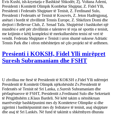
Evis Kushi, ish-kryetarja e Bashkisë Shkodër, Zj. Voltana Ademi,
Presidenti i Komitetit Olimpik Kombëtar Shqiptar, Z. Fidel Ylli,
Presidenti i Federatës Shqiptare të Tenisit, Z. Ferdinand Sulo,
Presidenti i Federatës së Tenisit të Kosovës, Z. Jeton Hadërgjonaj,
anëtari i bordit të zhvillimit Tennis Europe, Z. Shkëlzen Domi dhe
drejtori i Bellevue Club, Z. Senad Tafa. Shqipërisë i bashkohet një
mundësi e artë për zhvillimin e talenteve të reja në sportin e tenisit,
me krijimin e këtij kompleksi të mrekullueshëm tenisi në veri të
vendit. Federata Shqiptare e Tenisit i uron shumë suksese Adriatic
Tennis Park dhe i ofron mbështetjen në çdo projekt në të ardhmen.
Presienti i KOKSH, Fidel Ylli mirëpret
Suresh Subramaniam dhe FSHT
U zhvillua me ftesë të Presidentit të KOKSH z.Fidel Ylli ndërmjet
Presidentit të Komitetit Olimpik njëkohësisht Zv.Presidentit të
Federatës së Tenisit në Sri Lanka, z.Suresh Subramaniam dhe
përfaqësuesve të FSHT, Presidentit z.Ferdinand Sulo dhe Sekretarit
të Përgjithshëm z.Klaus Bardeli. Në këtë takim u nënshkruan
marrëveshje bashkëpunimi mes dy Komiteteve Olimpike si dhe
zgjerimi i bashkëpunimit mes dy fedratave të tenisit, asaj shqiptare
dhe asaj të Sri Lankës. Në fund të takimit u shkëmbyen dhurata