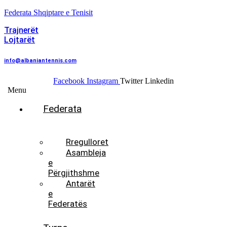
Federata Shqiptare e Tenisit
Trajnerët
Lojtarët
info@albaniantennis.com
Facebook
Instagram
Twitter
Linkedin
Menu
Federata
Histori
Rregulloret
Asambleja
e
Përgjithshme
Antarët
e
Federatës
Presidenti