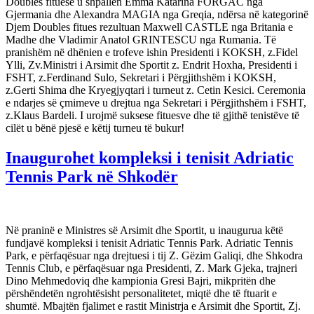
Doubles fituese u shpallën Emma Katarina FORGAC nga
Gjermania dhe Alexandra MAGIA nga Greqia, ndërsa në kategorinë
Djem Doubles fitues rezultuan Maxwell CASTLE nga Britania e
Madhe dhe Vladimir Anatol GRINTESCU nga Rumania. Të
pranishëm në dhënien e trofeve ishin Presidenti i KOKSH, z.Fidel
Ylli, Zv.Ministri i Arsimit dhe Sportit z. Endrit Hoxha, Presidenti i
FSHT, z.Ferdinand Sulo, Sekretari i Përgjithshëm i KOKSH,
z.Gerti Shima dhe Kryegjyqtari i turneut z. Cetin Kesici. Ceremonia
e ndarjes së çmimeve u drejtua nga Sekretari i Përgjithshëm i FSHT,
z.Klaus Bardeli. I urojmë suksese fituesve dhe të gjithë tenistëve të
cilët u bënë pjesë e këtij turneu të bukur!
Inaugurohet kompleksi i tenisit Adriatic
Tennis Park në Shkodër
Në praninë e Ministres së Arsimit dhe Sportit, u inaugurua këtë
fundjavë kompleksi i tenisit Adriatic Tennis Park. Adriatic Tennis
Park, e përfaqësuar nga drejtuesi i tij Z. Gëzim Galiqi, dhe Shkodra
Tennis Club, e përfaqësuar nga Presidenti, Z. Mark Gjeka, trajneri
Dino Mehmedoviq dhe kampionia Gresi Bajri, mikpritën dhe
përshëndetën ngrohtësisht personalitetet, miqtë dhe të ftuarit e
shumtë. Mbajtën fjalimet e rastit Ministrja e Arsimit dhe Sportit, Zj.