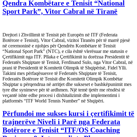
Qendra Kombëtare e Tenisit “National
Sport Park”, Vitor Cabral në Tiranë
Drejtori i Zhvillimit të Tenisit për Europën në ITF (Federata
Botërore e Tenisit), Vitor Cabral, vizitoi Tiranën për të marrë pjesë
në ceremoninë e njohjes për Qendrën Kombëtare të Tenisit
“National Sport Park” (NTC), e cila është vlerësuar me statusin e
Çertifikimit nga ITF. Pllaka e Çertifikimit iu dorëzua Presidentit të
Federatës Shqiptare të Tenisit, Ferdinand Sulo, nga Vitor Cabral, në
prani të Presidentit të Komitetit Olimpik të Shqipërisë, Fidel Ylli.
Takimi mes përfaqësuesve të Federatës Shqiptare të Tenisit,
Federatës Botërore të Tenisit dhe Komitetit Olimpik Kombëtar
Shqiptar u përqendrua në arritjet dhe sukseset e bashkëpunimit mes
tyre dhe synimeve për të ardhmen. Një temë tjetër me rëndësi të
veçantë ishte edhe procesi i dixhitalizimit dhe implementimi i
platformës “ITF World Tennis Number” në Shqipëri.
Përfundoi me sukses kursi i çertifikimit të
trajnerëve Niveli i Parë nga Federata
Botërore e Tenisit “ITF/OS Coaching