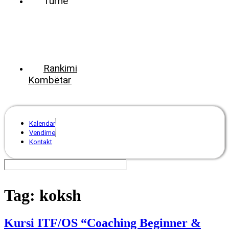
Turne
World
Tennis
Number
ClubsPark
Rankimi
Kombëtar
Kalendar
Vendime
Kontakt
Tag:
koksh
Kursi ITF/OS “Coaching Beginner &