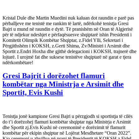
Kristal Dule dhe Martin Muedini nuk kaluan dot raundin e parë pas
përballjeve me tenistë me rankim të lartë, ndërkohë tenistja Gresi
Bajri u mund në raundin e dytë. Të pranishëm në Oran të Algjerisë
për të ndjekur ndeshjet e përfaqësuesve shqiptarë ishin Presidenti i
Komitetit Olimpik Kombëtar Shqiptar, z.Fidel Ylli, Sekretari i
Përgjithshëm i KOKSH, z.Gerti Shima, Zv/Ministri i Arsimit dhe
Sportit z.Endri Hoxha dhe gjithë delegacioni i KOKSH, trajnerë dhe
lojtarë. I urojmë fat dhe suksese tenistëve shqiptarë në garat e tjera
ndërkombëtare!
Gresi Bajrit i dorëzohet flamuri
kombëtar nga Ministrja e Arsimit dhe
Sportit, Evis Kushi
Tenistja jonë kampione Gresi Bajri u përzgjodh si sportistja të cilës
do t’i dorëzohej flamuri kombëtar shqiptar nga Ministrja e Arsimit
dhe Sportit zj.Evis Kushi në ceremoninë e dorëzimit të flamurit
kombëtar për ekipin shqiptar në Lojërat Mesdhetare “Oran 2022”.
Kjo ceremoni u zhvillua në prani të Presidentit të KOKSH z.Fidel