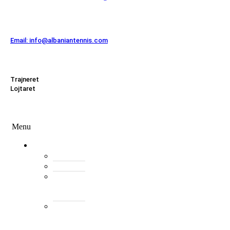
Kontakt
Email: info@albaniantennis.com
Zona Zyrtare
Trajneret
Lojtaret
Menu
Menu
Federata
Histori
Rregulloret
Asambleja
e
Përgjithshme
Antarët
e
Federatës