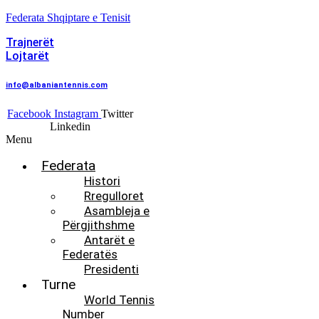
Federata Shqiptare e Tenisit
Trajnerët
Lojtarët
info@albaniantennis.com
Facebook
Instagram
Twitter
Linkedin
Menu
Federata
Histori
Rregulloret
Asambleja e
Përgjithshme
Antarët e
Federatës
Presidenti
Turne
World Tennis
Number