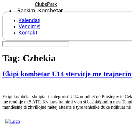
ClubsPark
Rankimi Kombëtar
Kalendar
Vendime
Kontakt
Tag:
Czhekia
Еkipi kombëtar U14 stërvitje me trajnerin
Еkipi kombëtar shqiptar i kategorisë U14 ndodhet në Prostejov të Cekis
me renditje nr.5 ATP. Ky kurs trajnimi vjen si bashkëpunim mes Tenni
mundësinë të zhvillojnë mëtej aftësitë e tyre tenistike duke ndikuar n