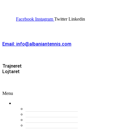
FEDERATA SHQIPTARE E
TENISIT
Facebook
Instagram
Twitter
Linkedin
Kontakt
Email: info@albaniantennis.com
Zona Zyrtare
Trajneret
Lojtaret
Menu
Menu
Federata
Histori
Rregulloret
Asambleja e Përgjithshme
Antarët e Federatës