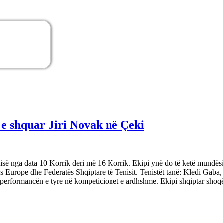
 e shquar Jiri Novak në Çeki
ë nga data 10 Korrik deri më 16 Korrik. Ekipi ynë do të ketë mundësinë t
s Europe dhe Federatës Shqiptare të Tenisit. Tenistët tanë: Kledi Gaba
ë performancën e tyre në kompeticionet e ardhshme. Ekipi shqiptar shoqë