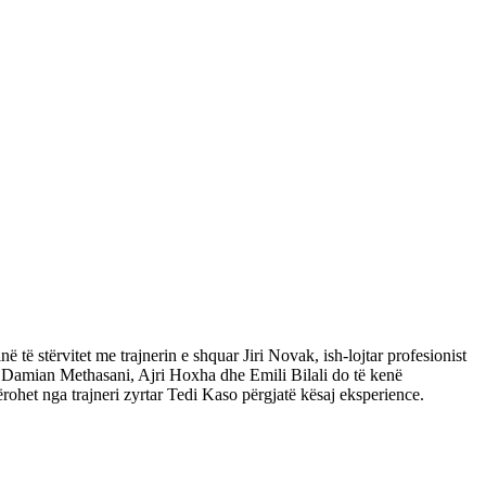
ë stërvitet me trajnerin e shquar Jiri Novak, ish-lojtar profesionist
, Damian Methasani, Ajri Hoxha dhe Emili Bilali do të kenë
rohet nga trajneri zyrtar Tedi Kaso përgjatë kësaj eksperience.