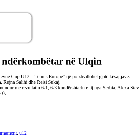
 ndërkombëtar në Ulqin
vue Cup U12 – Tennis Europe” që po zhvillohet gjatë kësaj jave.
, Rejna Salihi dhe Reisi Sukaj.
 mundur me rezultatin 6-1, 6-3 kundërshtarin e tij nga Serbia, Alexa Stev
-0.
urnament
,
u12