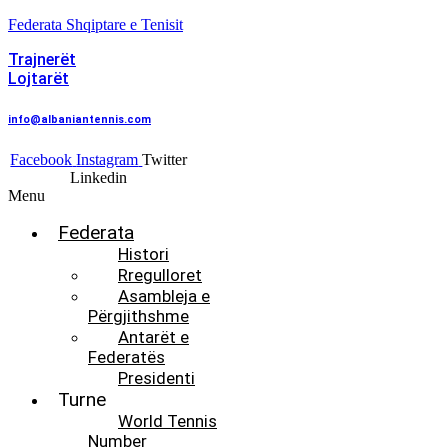
Federata Shqiptare e Tenisit
Trajnerët
Lojtarët
info@albaniantennis.com
Facebook
Instagram
Twitter
Linkedin
Menu
Federata
Histori
Rregulloret
Asambleja e
Përgjithshme
Antarët e
Federatës
Presidenti
Turne
World Tennis
Number