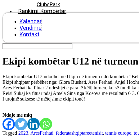
ClubsPark
Rankimi Kombëtar
Kalendar
Vendime
Kontakt
Ekipi kombëtar U12 në turneun
Ekipi kombëtar U12 ndodhet në Ulqin në turneun ndërkombëtar “Belle
Ekipi shqiptar përbëhet nga: Glora Bushati, Ares Ferhati, Anjel Hoxha
Ares Ferhati ka fituar 2 ndeshjet e para të këtij turneu, ku së fundi ka
Reisi Sukaj ka fituar ndaj Amela Sina nga Kosova me rezultatin 6-3, 6
I urojmë suksese të mëtejshme ekipit tonë!
Ndaje me miq
Tagged
2023
,
AresFerhati
,
federatashqiptareetenisit
,
tennis europe
,
to