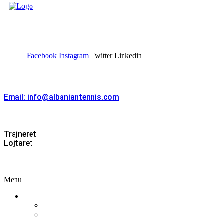
FEDERATA SHQIPTARE E
TENISIT
Facebook
Instagram
Twitter
Linkedin
Kontakt
Email: info@albaniantennis.com
Zona Zyrtare
Trajneret
Lojtaret
Menu
Menu
Federata
Histori
Rregulloret