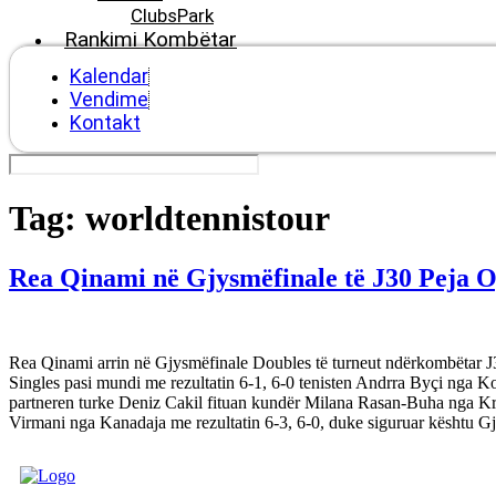
ClubsPark
Rankimi Kombëtar
Kalendar
Vendime
Kontakt
Tag:
worldtennistour
Rea Qinami në Gjysmëfinale të J30 Peja
Rea Qinami arrin në Gjysmëfinale Doubles të turneut ndërkombëtar J30
Singles pasi mundi me rezultatin 6-1, 6-0 tenisten Andrra Byçi nga K
partneren turke Deniz Cakil fituan kundër Milana Rasan-Buha nga Kr
Virmani nga Kanadaja me rezultatin 6-3, 6-0, duke siguruar kështu G