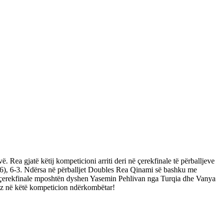
ea gjatë këtij kompeticioni arriti deri në çerekfinale të përballjeve
8-6), 6-3. Ndërsa në përballjet Doubles Rea Qinami së bashku me
ë çerekfinale mposhtën dyshen Yasemin Pehlivan nga Turqia dhe Vanya
oz në këtë kompeticion ndërkombëtar!