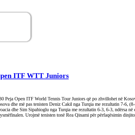
 Open ITF WTT Juniors
 Peja Open ITF World Tennis Tour Juniors që po zhvillohet në Kosovë. R
osova dhe më pas tenisten Deniz Cakil nga Turqia me rezultatin 7-6, (
oacia dhe Sim Sipahioglu nga Turqia me rezultatin 6-3, 6-3, ndërsa n
jysmëfinalen. Urojmë tenisten tonë Rea Qinami për përfaqësimin dinjit