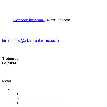
FEDERATA SHQIPTARE E
TENISIT
Facebook
Instagram
Twitter
Linkedin
Kontakt
Email: info@albaniantennis.com
Zona Zyrtare
Trajneret
Lojtaret
Menu
Menu
Federata
Histori
Rregulloret
Asambleja e Përgjithshme