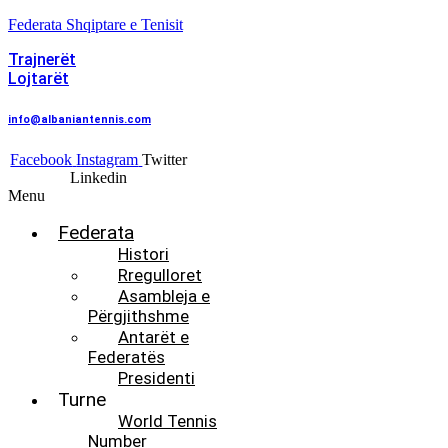
Federata Shqiptare e Tenisit
Trajnerët
Lojtarët
info@albaniantennis.com
Facebook
Instagram
Twitter
Linkedin
Menu
Federata
Histori
Rregulloret
Asambleja e
Përgjithshme
Antarët e
Federatës
Presidenti
Turne
World Tennis
Number