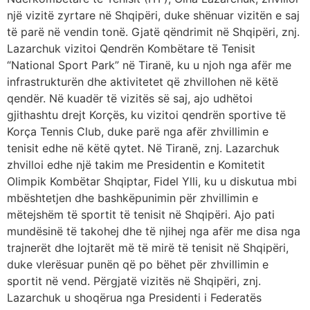
një vizitë zyrtare në Shqipëri, duke shënuar vizitën e saj
të parë në vendin tonë. Gjatë qëndrimit në Shqipëri, znj.
Lazarchuk vizitoi Qendrën Kombëtare të Tenisit
“National Sport Park” në Tiranë, ku u njoh nga afër me
infrastrukturën dhe aktivitetet që zhvillohen në këtë
qendër. Në kuadër të vizitës së saj, ajo udhëtoi
gjithashtu drejt Korçës, ku vizitoi qendrën sportive të
Korça Tennis Club, duke parë nga afër zhvillimin e
tenisit edhe në këtë qytet. Në Tiranë, znj. Lazarchuk
zhvilloi edhe një takim me Presidentin e Komitetit
Olimpik Kombëtar Shqiptar, Fidel Ylli, ku u diskutua mbi
mbështetjen dhe bashkëpunimin për zhvillimin e
mëtejshëm të sportit të tenisit në Shqipëri. Ajo pati
mundësinë të takohej dhe të njihej nga afër me disa nga
trajnerët dhe lojtarët më të mirë të tenisit në Shqipëri,
duke vlerësuar punën që po bëhet për zhvillimin e
sportit në vend. Përgjatë vizitës në Shqipëri, znj.
Lazarchuk u shoqërua nga Presidenti i Federatës