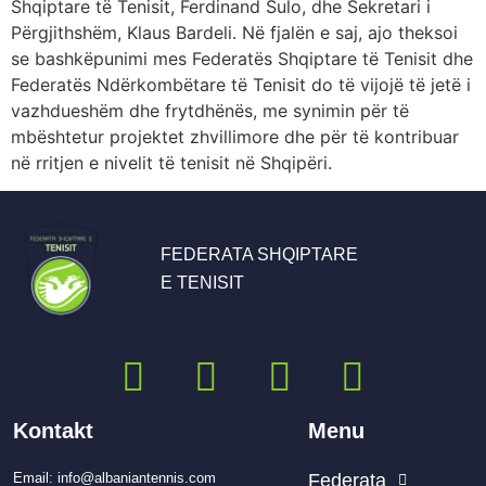
Shqiptare të Tenisit, Ferdinand Sulo, dhe Sekretari i
Përgjithshëm, Klaus Bardeli. Në fjalën e saj, ajo theksoi
se bashkëpunimi mes Federatës Shqiptare të Tenisit dhe
Federatës Ndërkombëtare të Tenisit do të vijojë të jetë i
vazhdueshëm dhe frytdhënës, me synimin për të
mbështetur projektet zhvillimore dhe për të kontribuar
në rritjen e nivelit të tenisit në Shqipëri.
FEDERATA SHQIPTARE
E TENISIT
Kontakt
Menu
Email: info@albaniantennis.com
Federata