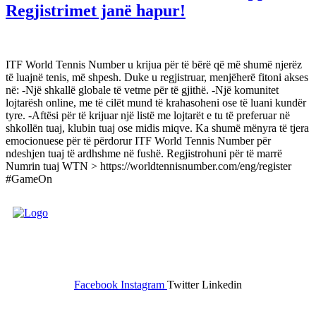
Regjistrimet janë hapur!
ITF World Tennis Number u krijua për të bërë që më shumë njerëz
të luajnë tenis, më shpesh. Duke u regjistruar, menjëherë fitoni akses
në: -Një shkallë globale të vetme për të gjithë. -Një komunitet
lojtarësh online, me të cilët mund të krahasoheni ose të luani kundër
tyre. -Aftësi për të krijuar një listë me lojtarët e tu të preferuar në
shkollën tuaj, klubin tuaj ose midis miqve. Ka shumë mënyra të tjera
emocionuese për të përdorur ITF World Tennis Number për
ndeshjen tuaj të ardhshme në fushë. Regjistrohuni për të marrë
Numrin tuaj WTN > https://worldtennisnumber.com/eng/register
#GameOn
FEDERATA SHQIPTARE E
TENISIT
Facebook
Instagram
Twitter
Linkedin