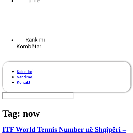
Turne
World
Tennis
Number
ClubsPark
Rankimi
Kombëtar
Kalendar
Vendime
Kontakt
Tag:
now
ITF World Tennis Number në Shqipëri –