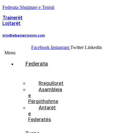
Federata Shqiptare e Tenisit
Trajnerët
Lojtarët
info@albaniantennis.com
Facebook
Instagram
Twitter
Linkedin
Menu
Federata
Histori
Rregulloret
Asambleja
e
Përgjithshme
Antarët
e
Federatës
Presidenti