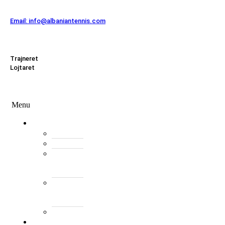
Kontakt
Email: info@albaniantennis.com
Zona Zyrtare
Trajneret
Lojtaret
Menu
Menu
Federata
Histori
Rregulloret
Asambleja
e
Përgjithshme
Antarët
e
Federatës
Presidenti
Turne