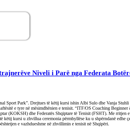
ë trajnerëve Niveli i Parë nga Federata Bot
l Sport Park”. Drejtues të këtij kursi ishin Albi Sulo dhe Vanja Stuhli
e aftësitë e tyre në mësimdhënien e tenisit. “ITF/OS Coaching Beginner
tar (KOKSH) dhe Federatës Shqiptare të Tenisit (FSHT). Me rritjen e num
 të këtij kursi u zhvillua ceremonia përmbyllëse ku u shpërndanë edhe çert
htetjen e vazhdueshme në zhvillimin e tenisit në Shqipëri.