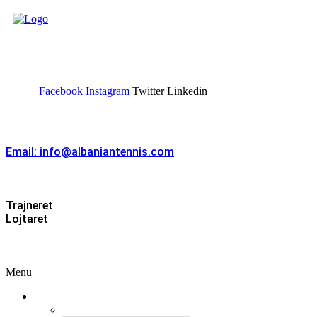
FEDERATA SHQIPTARE E
TENISIT
Facebook
Instagram
Twitter
Linkedin
Kontakt
Email: info@albaniantennis.com
Zona Zyrtare
Trajneret
Lojtaret
Menu
Menu
Federata
Histori