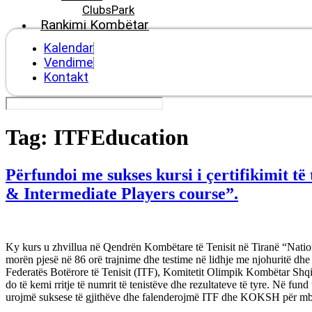
ClubsPark
Rankimi Kombëtar
Kalendar
Vendime
Kontakt
Tag:
ITFEducation
Përfundoi me sukses kursi i çertifikimit t
& Intermediate Players course”.
Ky kurs u zhvillua në Qendrën Kombëtare të Tenisit në Tiranë “Nationa
morën pjesë në 86 orë trajnime dhe testime në lidhje me njohuritë dh
Federatës Botërore të Tenisit (ITF), Komitetit Olimpik Kombëtar Shqip
do të kemi rritje të numrit të tenistëve dhe rezultateve të tyre. Në fund
urojmë suksese të gjithëve dhe falenderojmë ITF dhe KOKSH për mbës