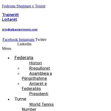
Federata Shqiptare e Tenisit
Trajnerët
Lojtarët
info@albaniantennis.com
Facebook
Instagram
Twitter
Linkedin
Menu
Federata
Histori
Rregulloret
Asambleja e
Përgjithshme
Antarët e
Federatës
Presidenti
Turne
World Tennis
Number