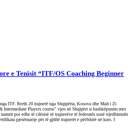
ërore e Tenisit “ITF/OS Coaching Beginner
 nga ITF. Rreth 20 trajnerë nga Shqipëria, Kosova dhe Mali i Zi
 & Intermediate Players course” vjen në Shqipëri si bashkëpunim mes
rit por edhe të cilësisë së trajnerëve të federatës sonë rrjedhimisht
ifikata pjesëmarrje për të gjithë trajnerët e përfshirë në kurs. I