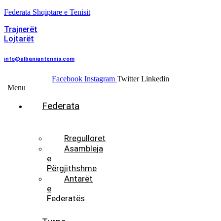
Federata Shqiptare e Tenisit
Trajnerët
Lojtarët
info@albaniantennis.com
Facebook
Instagram
Twitter
Linkedin
Menu
Federata
Histori
Rregulloret
Asambleja
e
Përgjithshme
Antarët
e
Federatës
Presidenti