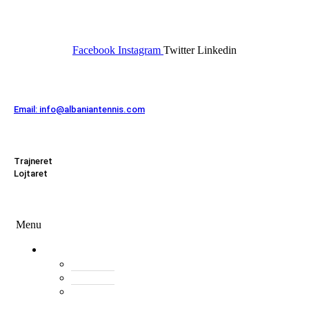
FEDERATA SHQIPTARE E
TENISIT
Facebook
Instagram
Twitter
Linkedin
Kontakt
Email: info@albaniantennis.com
Zona Zyrtare
Trajneret
Lojtaret
Menu
Menu
Federata
Histori
Rregulloret
Asambleja
e