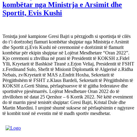
kombëtar nga Ministrja e Arsimit dhe
Sportit, Evis Kushi
Tenistja jonë kampione Gresi Bajri u përzgjodh si sportistja të cilës
do t’i dorëzohej flamuri kombëtar shqiptar nga Ministrja e Arsimit
dhe Sportit zj.Evis Kushi në ceremoninë e dorëzimit të flamurit
kombëtar për ekipin shqiptar në Lojërat Mesdhetare “Oran 2022”.
Kjo ceremoni u zhvillua në prani të Presidentit të KOKSH z.Fidel
Ylli, Kryetarit të Bashkisë Tiranë z.Erjon Veliaj, Presidentit të FSHT
z.Ferdinand Sulo, Shefit të Misionit Diplomatik të Algjerisë z.Ridha
Nebais, zv/Kryetarit të MAS z.Endrit Hoxha, Sekretarit të
Përgjithshëm të FSHT z.Klaus Bardeli, Sekretarit të Përgjithshëm të
KOKSH z.Gerti Shima, përfaqësuesve të të gjitha federatave dhe
sportistëve pjesëmarrës. Lojërat Mesdhetare Oran 2022 do të
zhvillohen në datat 25 Qershor – 6 Korrik 2022. Në këtë eveniment
do të marrin pjesë tenistët shqiptar: Gresi Bajri, Kristal Dule dhe
Martin Muedini. I urojmë shumë suksese në përfaqësimin e ngjyrave
të kombit tonë në eventin më të madh sportiv mesdhetar.