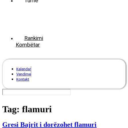
Turne
World
Tennis
Number
ClubsPark
Rankimi
Kombëtar
Kalendar
Vendime
Kontakt
Tag:
flamuri
Gresi Bajrit i dorëzohet flamuri