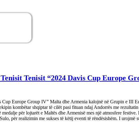
 Tenisit Tenisit “2024 Davis Cup Europe G
 Cup Europe Group IV” Malta dhe Armenia kalojnë në Grupin e III Europ
kipin kombëtar shqiptar të cilët pasi fituan ndaj Andorrës me rezultatin
medalje për lojtarët e Maltës dhe Armenisë mes një atmosfere festive. 
 Sulo, për realizimin me sukses të këtij eventi të rëndësishëm. I urojmë s