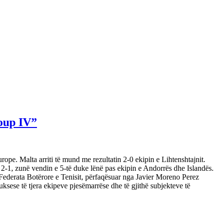
roup IV”
e. Malta arriti të mund me rezultatin 2-0 ekipin e Lihtenshtajnit.
 2-1, zunë vendin e 5-të duke lënë pas ekipin e Andorrës dhe Islandës.
Federata Botërore e Tenisit, përfaqësuar nga Javier Moreno Perez
uksese të tjera ekipeve pjesëmarrëse dhe të gjithë subjekteve të