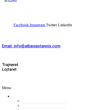
FEDERATA SHQIPTARE E
TENISIT
Facebook
Instagram
Twitter
Linkedin
Kontakt
Email: info@albaniantennis.com
Zona Zyrtare
Trajneret
Lojtaret
Menu
Menu
Federata
Histori
Rregulloret