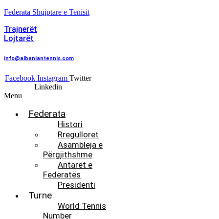
Federata Shqiptare e Tenisit
Trajnerët
Lojtarët
info@albaniantennis.com
Facebook
Instagram
Twitter
Linkedin
Menu
Federata
Histori
Rregulloret
Asambleja e
Përgjithshme
Antarët e
Federatës
Presidenti
Turne
World Tennis
Number