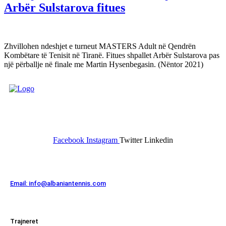
Arbër Sulstarova fitues
Zhvillohen ndeshjet e turneut MASTERS Adult në Qendrën
Kombëtare të Tenisit në Tiranë. Fitues shpallet Arbër Sulstarova pas
një përballje në finale me Martin Hysenbegasin. (Nëntor 2021)
FEDERATA SHQIPTARE E
TENISIT
Facebook
Instagram
Twitter
Linkedin
Kontakt
Email: info@albaniantennis.com
Zona Zyrtare
Trajneret