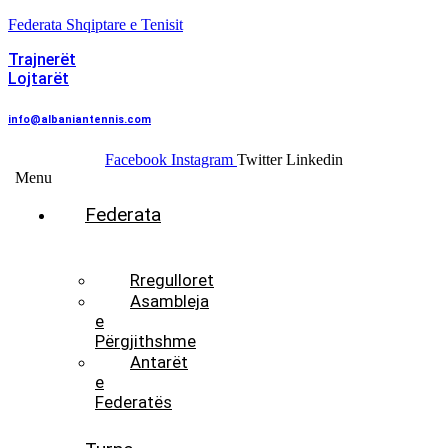
Federata Shqiptare e Tenisit
Trajnerët
Lojtarët
info@albaniantennis.com
Facebook
Instagram
Twitter
Linkedin
Menu
Federata
Histori
Rregulloret
Asambleja
e
Përgjithshme
Antarët
e
Federatës
Presidenti