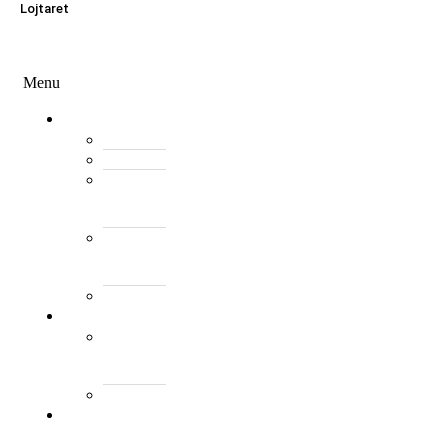
Lojtaret
Menu
Menu
Federata
Histori
Rregulloret
Asambleja
e
Përgjithshme
Antarët
e
Federatës
Presidenti
Turne
World
Tennis
Number
ClubsPark
Rankimi
Kombëtar