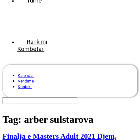
Turne
World
Tennis
Number
ClubsPark
Rankimi
Kombëtar
Kalendar
Vendime
Kontakt
Tag:
arber sulstarova
Finalja e Masters Adult 2021 Djem,