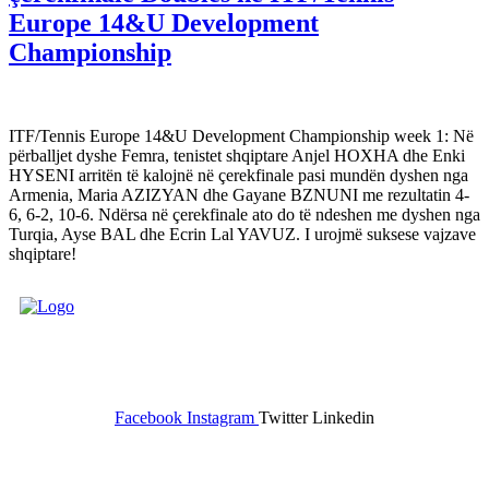
Europe 14&U Development
Championship
ITF/Tennis Europe 14&U Development Championship week 1: Në
përballjet dyshe Femra, tenistet shqiptare Anjel HOXHA dhe Enki
HYSENI arritën të kalojnë në çerekfinale pasi mundën dyshen nga
Armenia, Maria AZIZYAN dhe Gayane BZNUNI me rezultatin 4-
6, 6-2, 10-6. Ndërsa në çerekfinale ato do të ndeshen me dyshen nga
Turqia, Ayse BAL dhe Ecrin Lal YAVUZ. I urojmë suksese vajzave
shqiptare!
FEDERATA SHQIPTARE E
TENISIT
Facebook
Instagram
Twitter
Linkedin
Kontakt