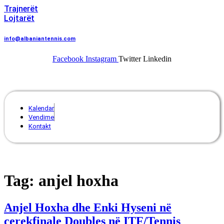
Trajnerët
Lojtarët
info@albaniantennis.com
Facebook
Instagram
Twitter
Linkedin
Menu
Kalendar
Vendime
Kontakt
Tag:
anjel hoxha
Anjel Hoxha dhe Enki Hyseni në
çerekfinale Doubles në ITF/Tennis