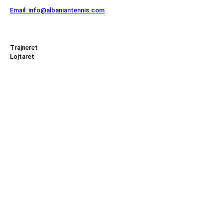
Email: info@albaniantennis.com
Zona Zyrtare
Trajneret
Lojtaret
Menu
Federata
Turne
Rankimi
Kombëtar
Regjistrohu tani!
Rregjistrohuni ne listen tone dhe qendroni gjithmonë te