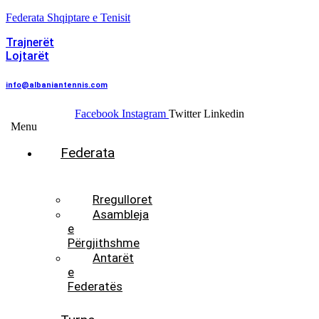
Federata Shqiptare e Tenisit
Trajnerët
Lojtarët
info@albaniantennis.com
Facebook
Instagram
Twitter
Linkedin
Menu
Federata
Histori
Rregulloret
Asambleja
e
Përgjithshme
Antarët
e
Federatës
Presidenti