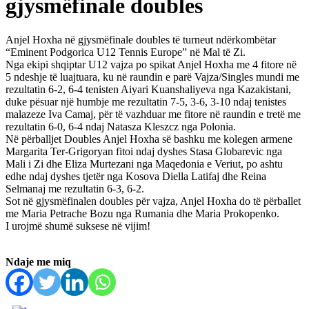
gjysmëfinale doubles
Anjel Hoxha në gjysmëfinale doubles të turneut ndërkombëtar
“Eminent Podgorica U12 Tennis Europe” në Mal të Zi.
Nga ekipi shqiptar U12 vajza po spikat Anjel Hoxha me 4 fitore në
5 ndeshje të luajtuara, ku në raundin e parë Vajza/Singles mundi me
rezultatin 6-2, 6-4 tenisten Aiyari Kuanshaliyeva nga Kazakistani,
duke pësuar një humbje me rezultatin 7-5, 3-6, 3-10 ndaj tenistes
malazeze Iva Camaj, për të vazhduar me fitore në raundin e tretë me
rezultatin 6-0, 6-4 ndaj Natasza Kleszcz nga Polonia.
Në përballjet Doubles Anjel Hoxha së bashku me kolegen armene
Margarita Ter-Grigoryan fitoi ndaj dyshes Stasa Globarevic nga
Mali i Zi dhe Eliza Murtezani nga Maqedonia e Veriut, po ashtu
edhe ndaj dyshes tjetër nga Kosova Diella Latifaj dhe Reina
Selmanaj me rezultatin 6-3, 6-2.
Sot në gjysmëfinalen doubles për vajza, Anjel Hoxha do të përballet
me Maria Petrache Bozu nga Rumania dhe Maria Prokopenko.
I urojmë shumë suksese në vijim!
Ndaje me miq