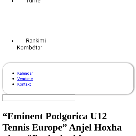
Turne
World
Tennis
Number
ClubsPark
Rankimi
Kombëtar
Kalendar
Vendime
Kontakt
“Eminent Podgorica U12
Tennis Europe” Anjel Hoxha