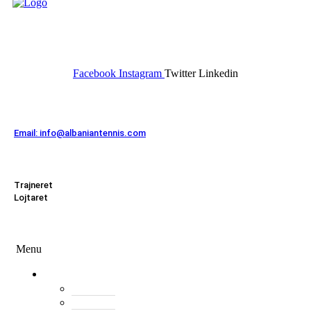
FEDERATA SHQIPTARE E
TENISIT
Facebook
Instagram
Twitter
Linkedin
Kontakt
Email: info@albaniantennis.com
Zona Zyrtare
Trajneret
Lojtaret
Menu
Menu
Federata
Histori
Rregulloret